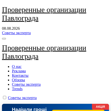
Перейти
Проверенные организации
к
Павлограда
содержанию
08.08.2026
Советы эксперта
Проверенные организации
Павлограда
О нас
Реклама
Контакты
Обзоры
Советы эксперта
Trends
Советы эксперта
АКЦІЯ
Надішли гроші