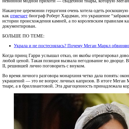
невинной модной прихоти — свадебной тиары, которую Меган н
Накануне церемонии герцогиня очень хотела одеть роскошную 
как
отмечает
биограф Роберт Хардман, это украшение “забраков
истории происхождения камней, а по королевским правилам к
документирован.
БОЛЬШЕ ПО ТЕМЕ:
Украла и не постеснялась? Почему Меган Маркл обвиняют
Когда принц Гарри услышал отказ, он якобы отреагировал довол
любой ценой. Такая позиция вызвала негодование во дворце. 
II, решившей лично поговорить с внуком.
Во время личного разговора монархиня четко дала понять: окон
украшений — это не вопрос личных капризов. В итоге Меган 
тиаре, а в бриллиантовой. Эта драгоценность принадлежала ко