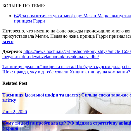
БОЛЬШЕ ПО ТЕМЕ:
64$ за романтическую атмосферу: Меган Маркл выпустила
принцем Гарри
Интересно, что именно на фоне одежды происходило много кон
присутствовала Меган. Недавно жена принца Гарри призналас
всего
.
Джерело:
https://news.hochu.ua/cat-fashion/ikony-stilya/article-16
megan-markl-odevat-zelannoe-ukrasenie-na-svadbu/
Навигация
Таємниця ідеальної шкіри та щастя: Що буде з курсом долара і 
Шок: правда, яку від тебе ховали Хищник или душа компании?
по
записям
Related Post
Таємниця ідеальної шкіри та щастя: Сильна спека заважає
влітку
Июл 2, 2026
Чому ти досі не пробувала це? РФ підняла стратегічну авіаці
Україні