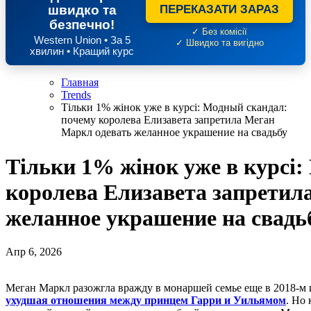
швидко та
ПЕРЕКАЗАТИ ЗАРАЗ
безпечно!
✓ Без комісії
Western Union • За 5
✓ Швидко та вигідно
хвилин • Кращий курс
Главная
Trends
Тільки 1% жінок уже в курсі: Модный скандал:
почему королева Елизавета запретила Меган
Маркл одевать желанное украшение на свадьбу
Тільки 1% жінок уже в курсі
королева Елизавета запретил
желанное украшение на свадь
Апр 6, 2026
Меган Маркл разожгла вражду в монаршей семье еще в 2018-м 
ухудшая отношения между принцем Гарри и Уильямом
. Но 