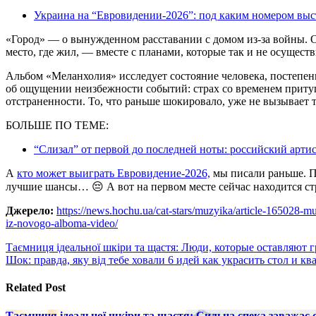
Украина на “Евровидении-2026”: под каким номером в
«Город» — о вынужденном расставании с домом из-за войны. О
место, где жил, — вместе с планами, которые так и не осуществи
Альбом «Меланхолия» исследует состояние человека, постепен
об ощущении неизбежности событий: страх со временем притуп
отстраненности. То, что раньше шокировало, уже не вызывает 
БОЛЬШЕ ПО ТЕМЕ:
“Слизал” от первой до последней ноты: российский арт
А
кто может выиграть Евровидение-2026,
мы писали раньше. П
лучшие шансы… 😔 А вот на первом месте сейчас находится стр
Джерело:
https://news.hochu.ua/cat-stars/muzyika/article-165028-mu
iz-novogo-alboma-video/
Навигация
Таємниця ідеальної шкіри та щастя: Люди, которые оставляют г
Шок: правда, яку від тебе ховали 6 идей как украсить стол и к
по
записям
Related Post
Таємниця ідеальної шкіри та щастя: Сильна спека заважає