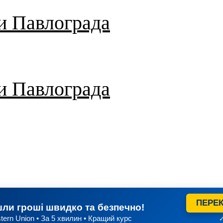
и Павлограда
и Павлограда
ПЕРЕК
ли гроші швидко та безпечно!
tern Union • За 5 хвилин • Кращий курс
✓