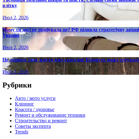
влітку
Июл 2, 2026
Чому ти досі не пробувала це? РФ підняла стратегічну авіаці
Україні
Июл 2, 2026
Це змінить твоє життя вже сьогодні: Білорусь може готувати
Июл 2, 2026
Рубрики
Авто / мото услуги
Клининг
Красота / здоровье
Ремонт и обслуживание техники
Строительство и ремонт
Советы эксперта
Trends