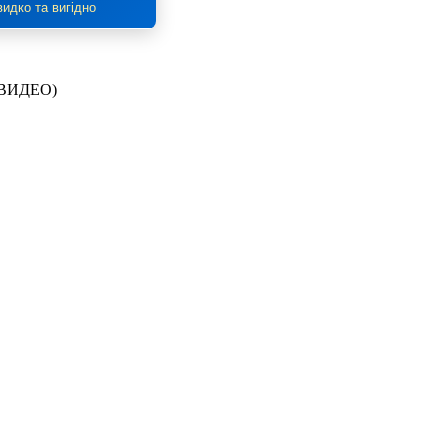
идко та вигідно
 (ВИДЕО)