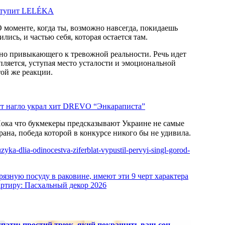
ыступит LELÉKA
 моменте, когда ты, возможно навсегда, покидаешь
лись, и частью себя, которая остается там.
но привыкающего к тревожной реальности. Речь идет
ляется, уступая место усталости и эмоциональной
той же реакции.
ист нагло украл хит DREVO “Энкараписта”
ока что букмекеры предсказывают Украине не самые
ана, победа которой в конкурсе никого бы не удивила.
zyka-dlia-odinocestva-ziferblat-vypustil-pervyi-singl-gorod-
рязную посуду в раковине, имеют эти 9 черт характера
вартиру: Пасхальный декор 2026
 спати: простий трюк, який покращить ваш сон