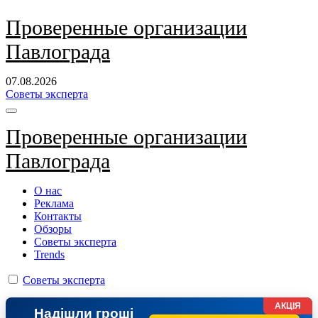
Перейти
Проверенные организации
к
Павлограда
содержанию
07.08.2026
Советы эксперта
Проверенные организации
Павлограда
О нас
Реклама
Контакты
Обзоры
Советы эксперта
Trends
Советы эксперта
АКЦІЯ
Надішли гроші