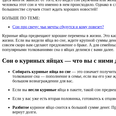
человека этот сон и что именно в нем происходило. Однако в с
большинстве случаев стоит ждать хороших новостей!
БОЛЬШЕ ПО ТЕМЕ:
Сон про свечу: чьи мечты сбудутся и кому повезет?
Куриные яйца предвещают хорошие перемены в жизни. Это кас
жизни. Если вы видели яйца во сне, ждите крупной суммы дене
совсем скоро вам сделают предложение о браке. А для семей
популярными толкованиями сна о яйцах делимся с вами далее.
Сон о куриных яйцах — что вы с ними 
Собирать куриные яйца во сне
— это означает получит
толкование сна — пополнение в семье, если вы его уже жд
большом вознаграждении для вас.
Если вы
несли куриные
яйца в пакете, такой сон предв
Если у вас уже есть вторая половинка, готовьтесь к отцов
Разбитое
куриное яйцо снится к большой сумме денег. Пр
вернут долги.