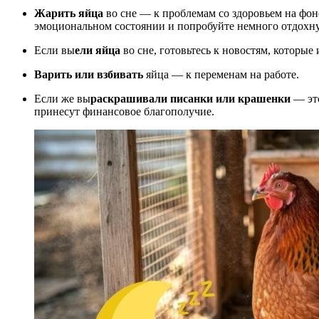
Жарить яйца
во сне — к проблемам со здоровьем на фоне
эмоциональном состоянии и попробуйте немного отдохну
Если вы
ели яйца
во сне, готовьтесь к новостям, которые
Варить или взбивать
яйца — к переменам на работе.
Если же вы
раскрашивали писанки
или крашенки
— это
принесут финансовое благополучие.