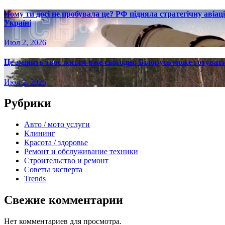
Чому ти досі не пробувала це? РФ підняла стратегічну авіаці
Україні
Июл 2, 2026
Це змінить твоє життя вже сьогодні: Білорусь може готувати
Июл 2, 2026
Рубрики
Авто / мото услуги
Клининг
Красота / здоровье
Ремонт и обслуживание техники
Строительство и ремонт
Советы эксперта
Trends
Свежие комментарии
Нет комментариев для просмотра.