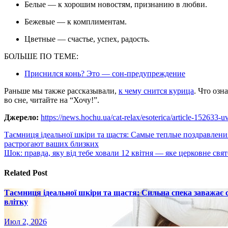
Белые — к хорошим новостям, признанию в любви.
Бежевые — к комплиментам.
Цветные — счастье, успех, радость.
БОЛЬШЕ ПО ТЕМЕ:
Приснился конь? Это — сон-предупреждение
Раньше мы также рассказывали,
к чему снится курица
. Что озн
во сне, читайте на “Хочу!”.
Джерело:
https://news.hochu.ua/cat-relax/esoterica/article-152633-u
Навигация
Таємниця ідеальної шкіри та щастя: Самые теплые поздравлени
растрогают ваших близких
по
Шок: правда, яку від тебе ховали 12 квітня — яке церковне свят
записям
Related Post
Таємниця ідеальної шкіри та щастя: Сильна спека заважає
влітку
Июл 2, 2026