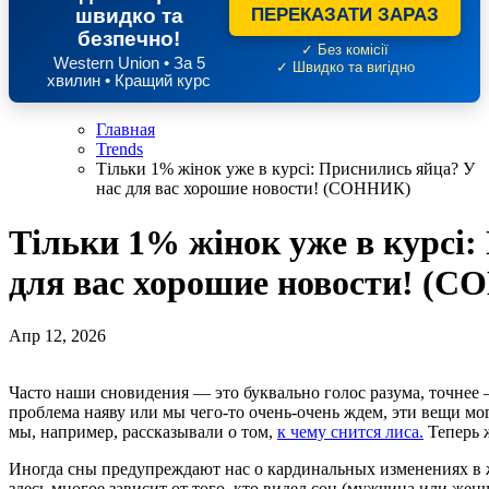
швидко та
ПЕРЕКАЗАТИ ЗАРАЗ
безпечно!
✓ Без комісії
Western Union • За 5
✓ Швидко та вигідно
хвилин • Кращий курс
Главная
Trends
Тільки 1% жінок уже в курсі: Приснились яйца? У
нас для вас хорошие новости! (СОННИК)
Тільки 1% жінок уже в курсі:
для вас хорошие новости! (
Апр 12, 2026
Часто наши сновидения — это буквально голос разума, точнее — нашего подсознания. Если человека мучает какая-то
проблема наяву или мы чего-то очень-очень ждем, эти вещи мо
мы, например, рассказывали о том,
к чему снится лиса.
Теперь ж
Иногда сны предупреждают нас о кардинальных изменениях в
здесь многое зависит от того, кто видел сон (мужчина или жен