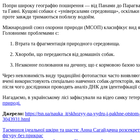
Попри широку географію поширення — від Панами до Парагваю 
та Гаяні. Кущові собаки є «універсалами середовища», оскільки з
проте завжди тримаються поблизу водойм.
Міжнародний союз охорони природи (МСОП) класифікує вид я
Головними проблемами є:
Втрата та фрагментація природного середовища.
Хвороби, що передаються від домашніх собак.
Незаконне полювання на дичину, що є кормовою базою х
Через невловимість виду традиційні фотопастки часто виявля
вчені використовують спеціально навчених собак-детекторів, як
після чого дослідники проводять аналіз ДНК для ідентифікації 
Нагадаємо, в українському лісі зафіксували на відео самку тете
природі.
Джерело:
https://tsn.ua/nauka_it/skhozyy-na-vydru-i-pakhne-otst
3043931.html
Навигация
Таємниця ідеальної шкіри та щастя: Анна Сагайдачна розсекрети
фігуру без прикрас
по