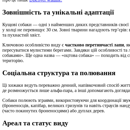
Зовнішність та унікальні адаптації
Кущові собаки — одні з найменших диких представників своєї р
у холці не перевищує 30 см. Зовні тварини нагадують тер’єрів:
та пухнастий хвіст.
Ключовою особливістю виду є
частково перетинчасті лапи
, 
пересуватися мулистими берегами. Завдяки цій особливості та 
собаками». Ще одна назва — «оцтова собака» — походить від сп
територію.
Соціальна структура та полювання
Ці хижаки ведуть переважно денний, напівкочовий спосіб житт
де розмножується лише альфа-пара, а інші допомагають догляда
Собаки полюють зграями, використовуючи для координації звук
(броненосців, капібар, великих гризунів та навіть страусів нан
(часто покинутих броненосцями) або дуплах дерев.
Ареал та статус виду