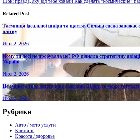
Шок: правда, яку від тебе ховали Как сделать "космические" 
записям
Related Post
Таємниця ідеальної шкіри та щастя: Сильна спека заважає
влітку
Июл 2, 2026
Чому ти досі не пробувала це? РФ підняла стратегічну авіаці
Україні
Июл 2, 2026
Це змінить твоє життя вже сьогодні: Білорусь може готувати
Июл 2, 2026
Рубрики
Авто / мото услуги
Клининг
Красота / здоровье