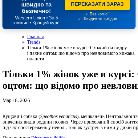
швидко та
ПЕРЕКАЗАТИ ЗАРАЗ
безпечно!
✓ Без комісії
Western Union • За 5
✓ Швидко та вигідно
хвилин • Кращий курс
Главная
Trends
Тільки 1% жінок уже в курсі: Схожий на видру
і пахне оцтом: що відомо про невловимого хижака
планети
Тільки 1% жінок уже в курсі:
оцтом: що відомо про невлов
Мар 18, 2026
Кущовий собака (
Speothos venaticus
), мешканець Центральної т
вивчених видів родини псових. Через прихований спосіб життя
під час спостережень у неволі, тоді як зустрічі з ними у дикій 
Про це пише
Discover wildlife.