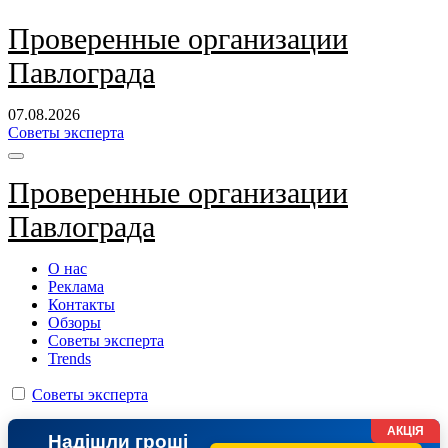
Перейти
Проверенные организации
к
Павлограда
содержанию
07.08.2026
Советы эксперта
Проверенные организации
Павлограда
О нас
Реклама
Контакты
Обзоры
Советы эксперта
Trends
Советы эксперта
АКЦІЯ
Надішли гроші