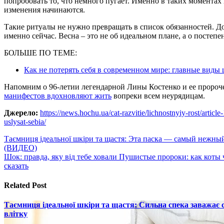
попробовать то, что немного пугает. Именно в таких моментах 
изменения начинаются.
Такие ритуалы не нужно превращать в список обязанностей. Д
именно сейчас. Весна – это не об идеальном плане, а о постеп
БОЛЬШЕ ПО ТЕМЕ:
Как не потерять себя в современном мире: главные виды
Напомним о 96-летии легендарной Лины Костенко и ее пророче
манифестов вдохновляют жить
вопреки всем неурядицам.
Джерело:
https://news.hochu.ua/cat-razvitie/lichnostnyiy-rost/artic
uslysat-sebia/
Навигация
Таємниця ідеальної шкіри та щастя: Эта паска — самый нежный
(ВИДЕО)
по
Шок: правда, яку від тебе ховали Пушистые пророки: как коты
записям
сказать
Related Post
Таємниця ідеальної шкіри та щастя: Сильна спека заважає
влітку