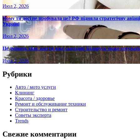
Июл 2, 2026
Чому ти досі не пробувала це? РФ підняла стратегічну авіаці
Україні
Июл 2, 2026
Це змінить твоє життя вже сьогодні: Білорусь може готувати
Июл 2, 2026
Рубрики
Авто / мото услуги
Клининг
Красота / здоровье
Ремонт и обслуживание техники
Строительство и ремонт
Советы эксперта
Trends
Свежие комментарии