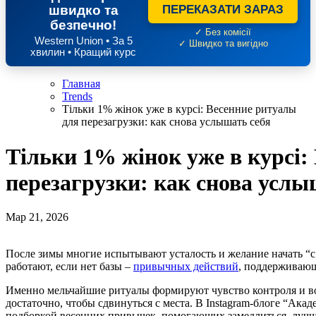
швидко та
ПЕРЕКАЗАТИ ЗАРАЗ
безпечно!
✓ Без комісії
Western Union • За 5
✓ Швидко та вигідно
хвилин • Кращий курс
Главная
Trends
Тільки 1% жінок уже в курсі: Весенние ритуалы
для перезагрузки: как снова услышать себя
Тільки 1% жінок уже в курсі:
перезагрузки: как снова услы
Мар 21, 2026
После зимы многие испытывают усталость и желание начать “с чистого листа”. Но глобальные изменения редко
работают, если нет базы –
привычных действий
, поддерживающ
Именно мельчайшие ритуалы формируют чувство контроля и во
достаточно, чтобы сдвинуться с места. В Instagram-блоге “Ака
подборкой весенних привычек, помогающих замедлиться, лучш