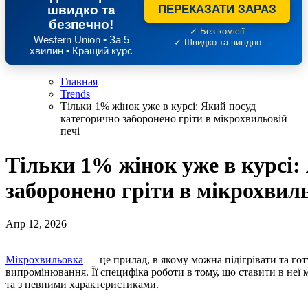
швидко та
ПЕРЕКАЗАТИ ЗАРАЗ
безпечно!
✓ Без комісії
Western Union • За 5
✓ Швидко та вигідно
хвилин • Кращий курс
Главная
Trends
Тільки 1% жінок уже в курсі: Який посуд
категорично заборонено гріти в мікрохвильовій
печі
Тільки 1% жінок уже в курсі:
заборонено гріти в мікрохвиль
Апр 12, 2026
Мікрохвильовка
— це прилад, в якому можна підігрівати та го
випромінювання. Її специфіка роботи в тому, що ставити в неї 
та з певними характеристиками.