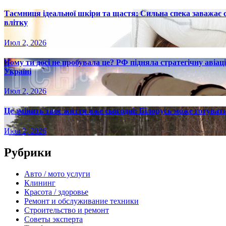
Таємниця ідеальної шкіри та щастя: Сильна спека заважає
влітку
Июл 2, 2026
Чому ти досі не пробувала це? РФ підняла стратегічну авіаці
Україні
Июл 2, 2026
Це змінить твоє життя вже сьогодні: Білорусь може готувати
Июл 2, 2026
Рубрики
Авто / мото услуги
Клининг
Красота / здоровье
Ремонт и обслуживание техники
Строительство и ремонт
Советы эксперта