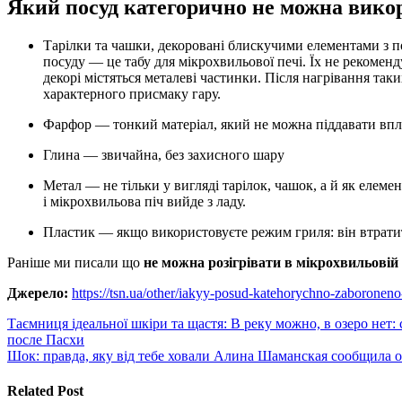
Який посуд категорично не можна викор
Тарілки та чашки, декоровані блискучими елементами з позолоти, особливо на зовнішніх сторонах або всередині
посуду — це табу для мікрохвильової печі. Їх не рекомен
декорі містяться металеві частинки. Після нагрівання таки
характерного присмаку гару.
Фарфор — тонкий матеріал, який не можна піддавати вп
Глина — звичайна, без захисного шару
Метал — не тільки у вигляді тарілок, чашок, а й як елемент малюнка. Від цього всередині з’являться іскри,
і мікрохвильова піч вийде з ладу.
Пластик — якщо використовуєте режим гриля: він втрати
Раніше ми писали що
не можна розігрівати в мікрохвильовій 
Джерело:
https://tsn.ua/other/iakyy-posud-katehorychno-zaboronen
Навигация
Таємниця ідеальної шкіри та щастя: В реку можно, в озеро нет:
после Пасхи
по
Шок: правда, яку від тебе ховали Алина Шаманская сообщила о
записям
Related Post