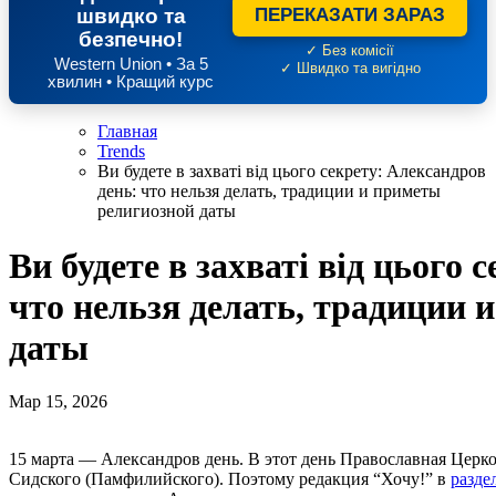
швидко та
ПЕРЕКАЗАТИ ЗАРАЗ
безпечно!
✓ Без комісії
Western Union • За 5
✓ Швидко та вигідно
хвилин • Кращий курс
Главная
Trends
Ви будете в захваті від цього секрету: Александров
день: что нельзя делать, традиции и приметы
религиозной даты
Ви будете в захваті від цього 
что нельзя делать, традиции 
даты
Мар 15, 2026
15 марта — Александров день. В этот день Православная Церковь Украины чтит память святого мученика Александра
Сидского (Памфилийского). Поэтому редакция “Хочу!” в
разде