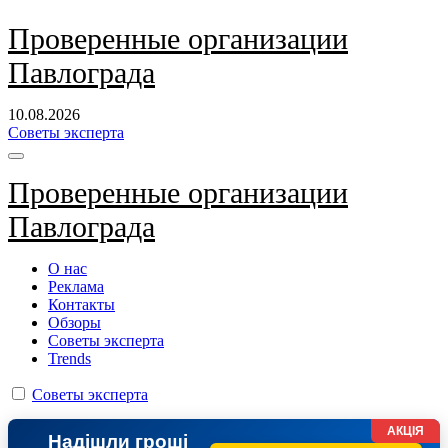
Перейти
Проверенные организации
к
Павлограда
содержанию
10.08.2026
Советы эксперта
Проверенные организации
Павлограда
О нас
Реклама
Контакты
Обзоры
Советы эксперта
Trends
Советы эксперта
АКЦІЯ
Надішли гроші