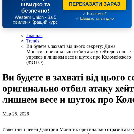
швидко та
ПЕРЕКАЗАТИ ЗАРАЗ
безпечно!
✓ Без комісії
Western Union • За 5
✓ Швидко та вигідно
хвилин • Кращий курс
Главная
Trends
Ви будете в захваті від цього секрету: Дима
Монатик оригинально отбил атаку хейтеров после
упреков в лишнем весе и шуток про Коломойского
(ФОТО)
Ви будете в захваті від цього
оригинально отбил атаку хейт
лишнем весе и шуток про Ко
Мар 25, 2026
Известный певец Дмитрий Монатик оригинально отразил атак