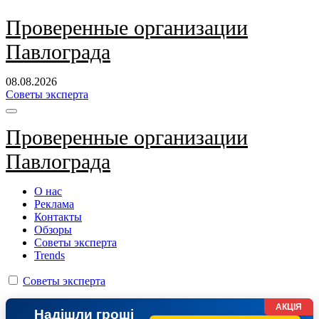
Перейти
Проверенные организации
к
Павлограда
содержанию
08.08.2026
Советы эксперта
Проверенные организации
Павлограда
О нас
Реклама
Контакты
Обзоры
Советы эксперта
Trends
Советы эксперта
АКЦІЯ
Надішли гроші