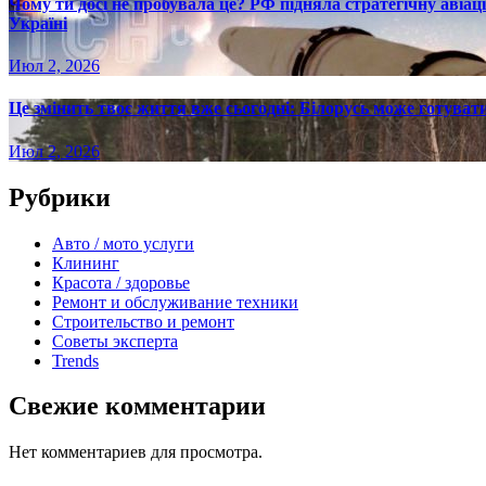
Чому ти досі не пробувала це? РФ підняла стратегічну авіаці
Україні
Июл 2, 2026
Це змінить твоє життя вже сьогодні: Білорусь може готувати
Июл 2, 2026
Рубрики
Авто / мото услуги
Клининг
Красота / здоровье
Ремонт и обслуживание техники
Строительство и ремонт
Советы эксперта
Trends
Свежие комментарии
Нет комментариев для просмотра.