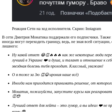
Реакция Сети на ход исполнителя. Скрин: Instagram
В сети Дмитрия Монатика поддержали его подписчики. Также н
иногда могут переходить границу, ведь, не зная всей ситуаци
лишнего:
Ну какой ответ 😂👏🔥🔥🔥 как же некоторые люди перешли грань, прямо стыдно было из украинцев. Дима, ты
лучший в Украине ❤️ и душа, и талант и отношение к се
звездная болезнь тебя проходит. Классный, уважаю!
О я тоже за 3ю 👏😂 ирония наше всё)
Иногда нам приходится принимать решение, от которог
Монатик, пожалуйста, запустите курсы как реагировать на комментарии 🙌 невероятное чувство юмора 👏👏
👏😍
Лучший ответ для хейта – это гумор, а вы идеал ❤️ не представляю как вам было тяжело, но ваши фаны с
вами 😎