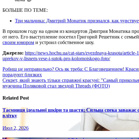
БОЛЬШЕ ПО ТЕМЕ:
Три мальчика: Дмитрий Монатик признался, как чувствуе
В прошлом году на одном из концертов Дмитрия Монатика про
от него. Его выступление посетил Григорий Решетник с семье
своим юмором
и устроил собственное шоу.
Джерело:
https://news.hochu.ua/cat-stars/zvezdnaya-krasota/article
uprekov-v-lisnem-vese-i-sutok-pro-kolomoiskogo-foto/
Навигация
Робиш це неправильно? Ось як треба: С Благовещением! Краси
порадуют близких
по
Секрет, який знають тільки справжні красуні: "Самый прикол
записям
мужчина Поляковой стал звездой Threads (ФОТО)
Related Post
Таємниця ідеальної шкіри та щастя: Сильна спека заважає
влітку
Июл 2, 2026