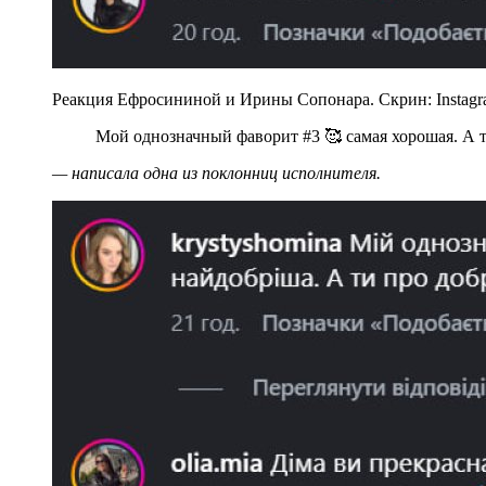
Реакция Ефросининой и Ирины Сопонара. Скрин: Instag
Мой однозначный фаворит #3 🥰 самая хорошая. А т
— написала одна из поклонниц исполнителя.