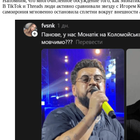
Напомним, что многочисленное обсуждение того, как Монатик 
В TikTok и Threads люди активно сравнивали звезду с Игорем
самоирония мгновенно остановила сплетни вокруг внешности а