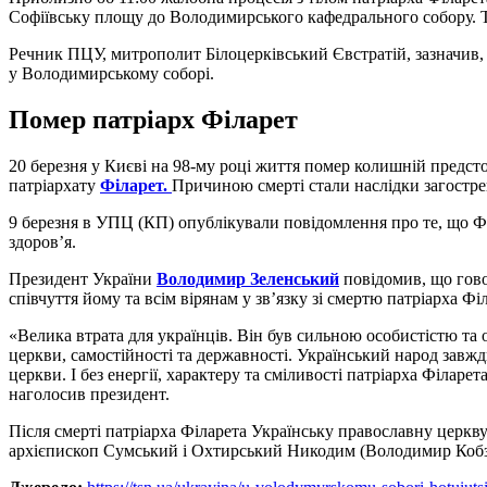
Софіївську площу до Володимирського кафедрального собору. Та
Речник ПЦУ, митрополит Білоцерківський Євстратій, зазначив, 
у Володимирському соборі.
Помер патріарх Філарет
20 березня у Києві на 98-му році життя помер колишній предст
патріархату
Філарет.
Причиною смерті стали наслідки загостре
9 березня в УПЦ (КП) опублікували повідомлення про те, що Фі
здоров’я.
Президент України
Володимир Зеленський
повідомив, що гов
співчуття йому та всім вірянам у зв’язку зі смертю патріарха Фі
«Велика втрата для українців. Він був сильною особистістю та 
церкви, самостійності та державності. Український народ завж
церкви. І без енергії, характеру та сміливості патріарха Філаре
наголосив президент.
Після смерті патріарха Філарета Українську православну церкв
архієпископ Сумський і Охтирський Никодим (Володимир Кобз