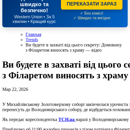
швидко та
ПЕРЕКАЗАТИ ЗАРАЗ
безпечно!
✓ Без комісії
Western Union • За 5
✓ Швидко та вигідно
хвилин • Кращий курс
Главная
Trends
Ви будете в захваті від цього секрету: Домовину
з Філаретом виносять з храму — відео
Ви будете в захваті від цього
з Філаретом виносять з храму
Мар 22, 2026
У Михайлівському Золотоверхому соборі закінчилася урочиста 
перенесуть до Володимирського собору, де відбудеться похован
Як передає кореспондентка
ТСН.ua
наразі у Володимирському 
Приблизно об 11:00 жалобна процесія з тілом патріарха Філаре