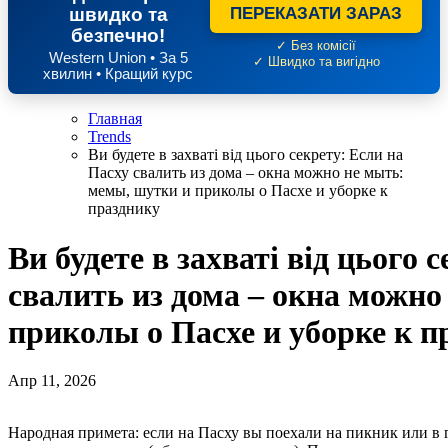
швидко та
ПЕРЕКАЗАТИ ЗАРАЗ
безпечно!
✓ Без комісії
Western Union • За 5
✓ Швидко та вигідно
хвилин • Кращий курс
Главная
Trends
Ви будете в захваті від цього секрету: Если на
Пасху свалить из дома – окна можно не мыть:
мемы, шутки и приколы о Пасхе и уборке к
празднику
Ви будете в захваті від цього 
свалить из дома – окна можно
приколы о Пасхе и уборке к п
Апр 11, 2026
Народная примета: если на Пасху вы поехали на пикник или в гости, то окна в вашей квартире автоматически