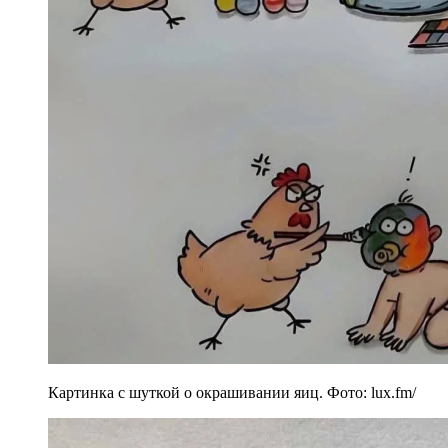
Картинка с шуткой о окрашивании яиц. Фото: lux.fm/