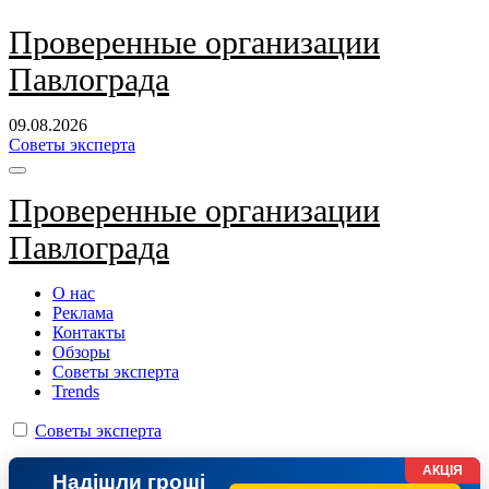
Перейти
Проверенные организации
к
Павлограда
содержанию
09.08.2026
Советы эксперта
Проверенные организации
Павлограда
О нас
Реклама
Контакты
Обзоры
Советы эксперта
Trends
Советы эксперта
АКЦІЯ
Надішли гроші