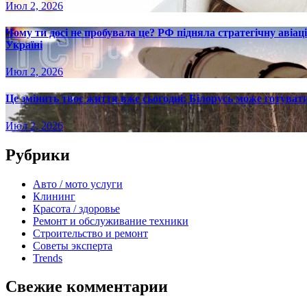
Июл 2, 2026
Чому ти досі не пробувала це? РФ підняла стратегічну авіаці
Україні
Июл 2, 2026
Це змінить твоє життя вже сьогодні: Білорусь може готувати
Июл 2, 2026
Рубрики
Авто / мото услуги
Клининг
Красота / здоровье
Ремонт и обслуживание техники
Строительство и ремонт
Советы эксперта
Trends
Свежие комментарии