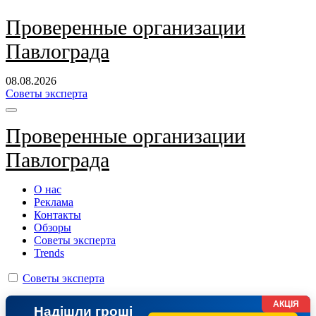
Перейти
Проверенные организации
к
Павлограда
содержанию
08.08.2026
Советы эксперта
Проверенные организации
Павлограда
О нас
Реклама
Контакты
Обзоры
Советы эксперта
Trends
Советы эксперта
АКЦІЯ
Надішли гроші