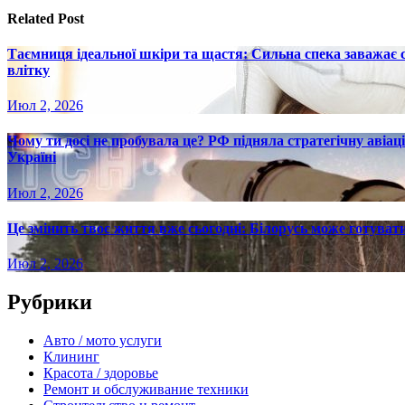
записям
Related Post
Таємниця ідеальної шкіри та щастя: Сильна спека заважає
влітку
Июл 2, 2026
Чому ти досі не пробувала це? РФ підняла стратегічну авіаці
Україні
Июл 2, 2026
Це змінить твоє життя вже сьогодні: Білорусь може готувати
Июл 2, 2026
Рубрики
Авто / мото услуги
Клининг
Красота / здоровье
Ремонт и обслуживание техники