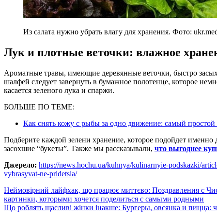
Из салата нужно убрать влагу для хранения. Фото: ukr.med
Лук и плотные веточки: влажное хране
Ароматные травы, имеющие деревянные веточки, быстро засыха
шалфей следует завернуть в бумажное полотенце, которое немн
касается зеленого лука и спаржи.
БОЛЬШЕ ПО ТЕМЕ:
Как снять кожу с рыбы за одно движение: самый просто
Подберите каждой зелени хранение, которое подойдет именно д
засохшие “букеты”. Также мы рассказывали,
что выгоднее куп
Джерело:
https://news.hochu.ua/kuhnya/kulinarnyie-podskazki/article-
vybrasyvat-ne-pridetsia/
Навигация
Неймовірний лайфхак, що працює миттєво: Поздравления с Чис
картинки, которыми хочется поделиться с самыми родными
по
Що роблять щасливі жінки інакше: Бургеры, овсянка и пицца: ч