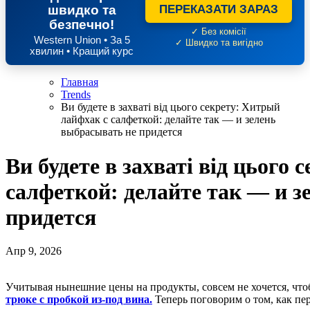
швидко та
ПЕРЕКАЗАТИ ЗАРАЗ
безпечно!
✓ Без комісії
Western Union • За 5
✓ Швидко та вигідно
хвилин • Кращий курс
Главная
Trends
Ви будете в захваті від цього секрету: Хитрый
лайфхак с салфеткой: делайте так — и зелень
выбрасывать не придется
Ви будете в захваті від цього
салфеткой: делайте так — и з
придется
Апр 9, 2026
Учитывая нынешние цены на продукты, совсем не хочется, чт
трюке с пробкой из-под вина.
Теперь поговорим о том, как пе