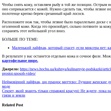
Чтобы снять кожу, оставляем рыбу в той же позиции. Острым н
оно соприкасается с кожей. Нужно сделать так, чтобы лезвие 
полотенце крепко берем срезанный край лосося.
Расположите нож так, чтобы лезвие было параллельно доске с
оголенной коже. Когда это произойдет, сильно потяните за кож
сохранять этот небольшой угол вниз.
БОЛЬШЕ ПО ТЕМЕ:
Маленький лайфхак, который спасет, если миксера нет: ка
В результате у вас останется отдельно кожа и сочное филе. Мо
картофельное пюре.
Джерело:
https://news.hochu.ua/kuhnya/kulinarnyie-podskazki/arti
prostoi-sposob-video/
Навигация
Неймовірний лайфхак, що працює миттєво: Лучшие женские духи
моде
по
Секрет, який знають тільки справжні красуні: Не ждите, пока н
записям
грязи и земли
Related Post