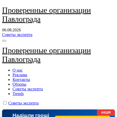
Перейти
Проверенные организации
к
Павлограда
содержанию
06.08.2026
Советы эксперта
Проверенные организации
Павлограда
О нас
Реклама
Контакты
Обзоры
Советы эксперта
Trends
Советы эксперта
АКЦІЯ
Надішли гроші