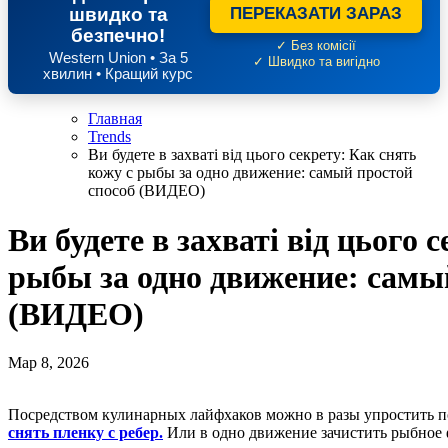
швидко та
ПЕРЕКАЗАТИ ЗАРАЗ
безпечно!
✓ Без комісії
Western Union • За 5
✓ Швидко та вигідно
хвилин • Кращий курс
Главная
Trends
Ви будете в захваті від цього секрету: Как снять
кожу с рыбы за одно движение: самый простой
способ (ВИДЕО)
Ви будете в захваті від цього 
рыбы за одно движение: самы
(ВИДЕО)
Мар 8, 2026
Посредством кулинарных лайфхаков можно в разы упростить п
снять пленку с ребер.
Или в одно движение зачистить рыбное 