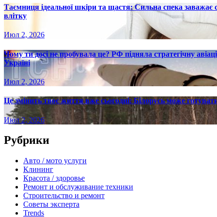
Таємниця ідеальної шкіри та щастя: Сильна спека заважає
влітку
Июл 2, 2026
Чому ти досі не пробувала це? РФ підняла стратегічну авіаці
Україні
Июл 2, 2026
Це змінить твоє життя вже сьогодні: Білорусь може готувати
Июл 2, 2026
Рубрики
Авто / мото услуги
Клининг
Красота / здоровье
Ремонт и обслуживание техники
Строительство и ремонт
Советы эксперта
Trends