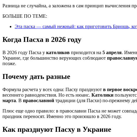
Разница не случайна, а заложена в сам принцип вычисления п
БОЛЬШЕ ПО ТЕМЕ:
Эта паска — самый нежный: как приготовить Бриошь, ко
Когда Пасха в 2026 году
В 2026 году Пасха у
католиков
приходится на
5 апреля
. Имен
Украине, где большинство верующих соблюдают
православну
позже.
Почему дать разные
Формула расчета у всех одна: Пасху празднуют
в первое воскр
весеннего равноденствия. Но есть нюанс.
Католики
пользуются
марта
. В
православной
традиции (для Пасхи) по-прежнему де
Плюс еще одно правило: в православии Пасха не может совпада
праздник переносят. Именно это произошло в 2026 году.
Как празднуют Пасху в Украине