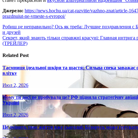
станет прекрасной и
вкусной альтернативой надоевшим “Олив
Джерело:
https://news.hochu.ua/cat-razvitie/vazhno-znat/article-
prazdnuiut-ne-vmeste-s-evropoi/
Навигация
Робиш це неправильно? Ось як треба: Лучшие поздравления с
и друзей
по
Секрет, який знають тільки справжні красуні: Главная интрига 
записям
(ТРЕЙЛЕР)
Related Post
Таємниця ідеальної шкіри та щастя: Сильна спека заважає
влітку
Июл 2, 2026
Чому ти досі не пробувала це? РФ підняла стратегічну авіаці
Україні
Июл 2, 2026
Це змінить твоє життя вже сьогодні: Білорусь може готувати