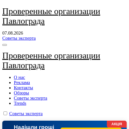
Перейти
Проверенные организации
к
Павлограда
содержанию
07.08.2026
Советы эксперта
Проверенные организации
Павлограда
О нас
Реклама
Контакты
Обзоры
Советы эксперта
Trends
Советы эксперта
АКЦІЯ
Надішли гроші