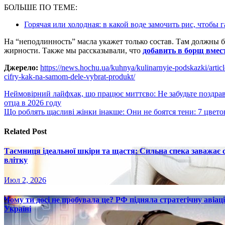
БОЛЬШЕ ПО ТЕМЕ:
Горячая или холодная: в какой воде замочить рис, чтобы
На “неподлинность” масла укажет только состав. Там должны б
жирности. Также мы рассказывали, что
добавить в борщ вмес
Джерело:
https://news.hochu.ua/kuhnya/kulinarnyie-podskazki/arti
cifry-kak-na-samom-dele-vybrat-produkt/
Навигация
Неймовірний лайфхак, що працює миттєво: Не забудьте поздра
отца в 2026 году
по
Що роблять щасливі жінки інакше: Они не боятся тени: 7 цвето
записям
Related Post
Таємниця ідеальної шкіри та щастя: Сильна спека заважає
влітку
Июл 2, 2026
Чому ти досі не пробувала це? РФ підняла стратегічну авіаці
Україні