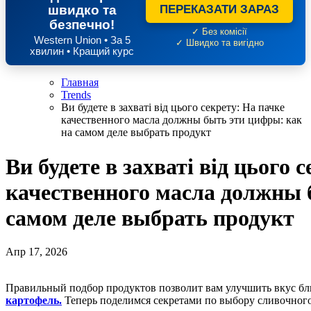
швидко та
ПЕРЕКАЗАТИ ЗАРАЗ
безпечно!
✓ Без комісії
Western Union • За 5
✓ Швидко та вигідно
хвилин • Кращий курс
Главная
Trends
Ви будете в захваті від цього секрету: На пачке
качественного масла должны быть эти цифры: как
на самом деле выбрать продукт
Ви будете в захваті від цього 
качественного масла должны 
самом деле выбрать продукт
Апр 17, 2026
Правильный подбор продуктов позволит вам улучшить вкус б
картофель.
Теперь поделимся секретами по выбору сливочного