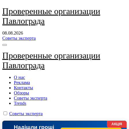
Перейти
Проверенные организации
к
Павлограда
содержанию
08.08.2026
Советы эксперта
Проверенные организации
Павлограда
О нас
Реклама
Контакты
Обзоры
Советы эксперта
Trends
Советы эксперта
АКЦІЯ
Надішли гроші