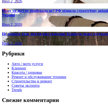
Июл 2, 2026
Чому ти досі не пробувала це? РФ підняла стратегічну авіаці
Україні
Июл 2, 2026
Це змінить твоє життя вже сьогодні: Білорусь може готувати
Июл 2, 2026
Рубрики
Авто / мото услуги
Клининг
Красота / здоровье
Ремонт и обслуживание техники
Строительство и ремонт
Советы эксперта
Trends
Свежие комментарии