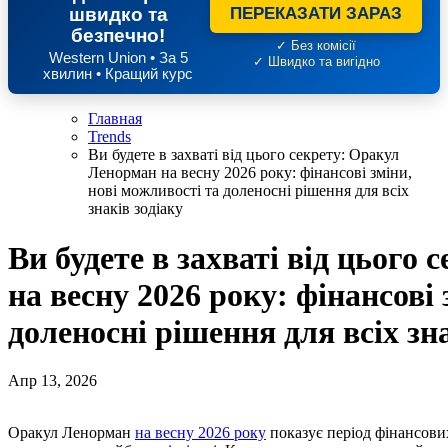
швидко та
ПЕРЕКАЗАТИ ЗАРАЗ
безпечно!
✓ Без комісії
Western Union • За 5
✓ Швидко та вигідно
хвилин • Кращий курс
Главная
Trends
Ви будете в захваті від цього секрету: Оракул
Ленорман на весну 2026 року: фінансові зміни,
нові можливості та доленосні рішення для всіх
знаків зодіаку
Ви будете в захваті від цього
на весну 2026 року: фінансові 
доленосні рішення для всіх зна
Апр 13, 2026
Оракул Ленорман
на весну 2026 року
показує період фінансових