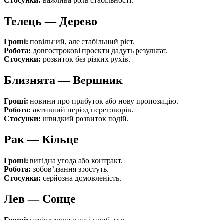
Стосунки:
важлива роль стабільності.
Телець — Дерево
Гроші:
повільний, але стабільний ріст.
Робота:
довгострокові проєкти дадуть результат.
Стосунки:
розвиток без різких рухів.
Близнята — Вершник
Гроші:
новини про прибуток або нову пропозицію.
Робота:
активний період переговорів.
Стосунки:
швидкий розвиток подій.
Рак — Кільце
Гроші:
вигідна угода або контракт.
Робота:
зобов’язання зростуть.
Стосунки:
серйозна домовленість.
Лев — Сонце
Гроші:
період зростання і прибутку.