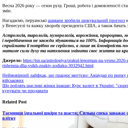
Весна 2026 року — сезон руху. Гроші, робота і домовленості с
змін.
Нагадаємо, перуанські
шамани зробили шокувальний прогноз
н
у Венесуелі та важку хворобу президента США, а також бачать з
Астрологія, тарологія, нумерологія, ворожіння, пророцтво, 
і передбачення не завжди збуваються на 100%. Інформація 
сприймати її потрібно не серйозно, а лише як ймовірність 
матиме сили духу та натхнення змінити своє життя на кр
Джерело:
https://tsn.ua/astrologiya/orakul-lenorman-na-vesnu-2026
rishennia-dlia-vsikh-znakiv-zodiaku-3032942.html
Навигация
Неймовірний лайфхак, що працює миттєво: Авіаудар по ринку в 
військових
по
Що роблять щасливі жінки інакше: Курс валют в Україні: "сюрп
записям
купувати чи продавати
Related Post
Таємниця ідеальної шкіри та щастя: Сильна спека заважає
влітку