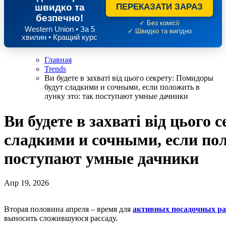
швидко та
ПЕРЕКАЗАТИ ЗАРАЗ
безпечно!
✓ Без комісії
Western Union • За 5
✓ Швидко та вигідно
хвилин • Кращий курс
Главная
Trends
Ви будете в захваті від цього секрету: Помидоры
будут сладкими и сочными, если положить в
лунку это: так поступают умные дачники
Ви будете в захваті від цього
сладкими и сочными, если пол
поступают умные дачники
Апр 19, 2026
Вторая половина апреля – время для
активных посадочных ра
выносить сложившуюся рассаду.