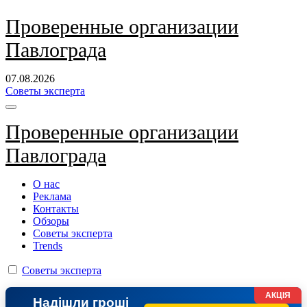
Перейти
Проверенные организации
к
Павлограда
содержанию
07.08.2026
Советы эксперта
Проверенные организации
Павлограда
О нас
Реклама
Контакты
Обзоры
Советы эксперта
Trends
Советы эксперта
АКЦІЯ
Надішли гроші