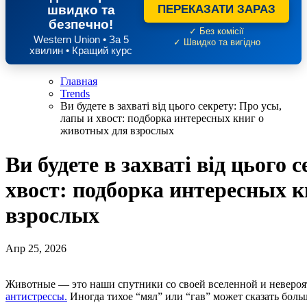
швидко та
ПЕРЕКАЗАТИ ЗАРАЗ
безпечно!
✓ Без комісії
Western Union • За 5
✓ Швидко та вигідно
хвилин • Кращий курс
Главная
Trends
Ви будете в захваті від цього секрету: Про усы,
лапы и хвост: подборка интересных книг о
животных для взрослых
Ви будете в захваті від цього 
хвост: подборка интересных 
взрослых
Апр 25, 2026
Животные — это наши спутники со своей вселенной и неверо
антистрессы.
Иногда тихое “мял” или “гав” может сказать боль