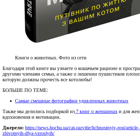
Книги о животных. Фото из сети
Благодаря этой книге вы узнаете о кошачьем рационе и прост
другими членами семьи, а также о лишении пушистиков плохих 
которую должны прочесть все котолюбы!
БОЛЬШЕ ПО ТЕМЕ:
Самые смешные фотографии удивленных животных
Также мы делились подборкой из
7 книг о женщинах
и для жен
вдохновения и мотивации.
Джерело:
https://news.hochu.ua/cat-razvitie/lichnostnyiy-rost/artic
zhivotnyih-dlya-vzroslyih/