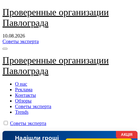
Перейти
Проверенные организации
к
Павлограда
содержанию
10.08.2026
Советы эксперта
Проверенные организации
Павлограда
О нас
Реклама
Контакты
Обзоры
Советы эксперта
Trends
Советы эксперта
АКЦІЯ
Надішли гроші