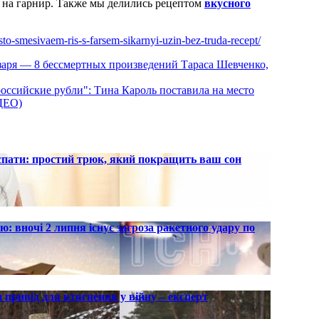
 на гарнир. Также мы делились рецептом
вкусного
sto-smesivaem-ris-s-farsem-sikarnyi-uzin-bez-truda-recept/
заря — 8 бессмертных произведений Тараса Шевченко,
российские рубли": Тина Кароль поставила на место
ДЕО)
 спати: простий трюк, який покращить ваш сон
ю: вночі 2 липня існує загроза ракетного удару по
 привід для втягнення у війну – експерт