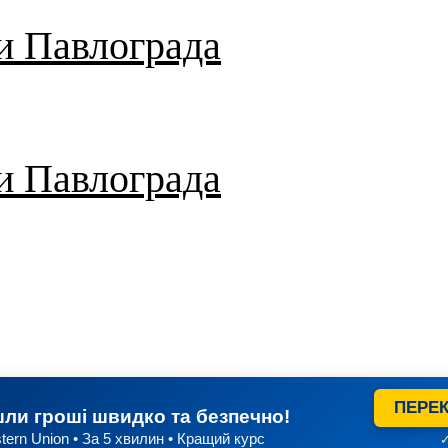
и Павлограда
и Павлограда
ПЕРЕК
ли гроші швидко та безпечно!
tern Union • За 5 хвилин • Кращий курс
✓