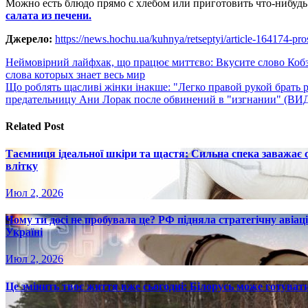
Можно есть блюдо прямо с хлебом или приготовить что-нибудь
салата из печени.
Джерело:
https://news.hochu.ua/kuhnya/retseptyi/article-164174-pro
Навигация
Неймовірний лайфхак, що працює миттєво: Вкусите слово Коб
слова которых знает весь мир
по
Що роблять щасливі жінки інакше: "Легко правой рукой брать 
записям
предательницу Ани Лорак после обвинений в "изгнании" (ВИ
Related Post
Таємниця ідеальної шкіри та щастя: Сильна спека заважає
влітку
Июл 2, 2026
Чому ти досі не пробувала це? РФ підняла стратегічну авіаці
Україні
Июл 2, 2026
Це змінить твоє життя вже сьогодні: Білорусь може готувати