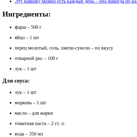
Эту намазку можно есть каждый день – она никогда не 
Ингредиенты:
фарш – 500 г
яйцо – 1 шт
перец молотый, соль, хмели-сунели – по вкусу
отварной рис – 100 г
лук – 1 шт
Для соуса:
лук – 1 шт
морковь – 1 шт
масло – для жарки
томатная паста – 2 ст. л.
вода – 350 мл