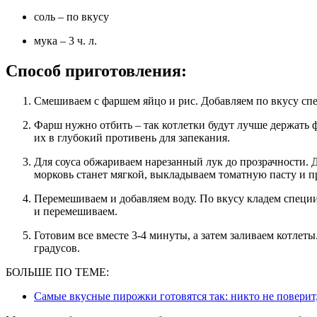
соль – по вкусу
мука – 3 ч. л.
Способ приготовления:
Смешиваем с фаршем яйцо и рис. Добавляем по вкусу сп
Фарш нужно отбить – так котлетки будут лучше держать форму. Формируем небольшие котлеты и выкладываем
их в глубокий противень для запекания.
Для соуса обжариваем нарезанный лук до прозрачности. Добавляем натертую морковь и жарим все вместе. Когда
морковь станет мягкой, выкладываем томатную пасту и п
Перемешиваем и добавляем воду. По вкусу кладем специи. Отдельно воду смешиваем с мукой, выливаем в соус
и перемешиваем.
Готовим все вместе 3-4 минуты, а затем заливаем котлеты. Запекаем 45 минут в духовке, разогретой до 180
градусов.
БОЛЬШЕ ПО ТЕМЕ:
Самые вкусные пирожки готовятся так: никто не поверит