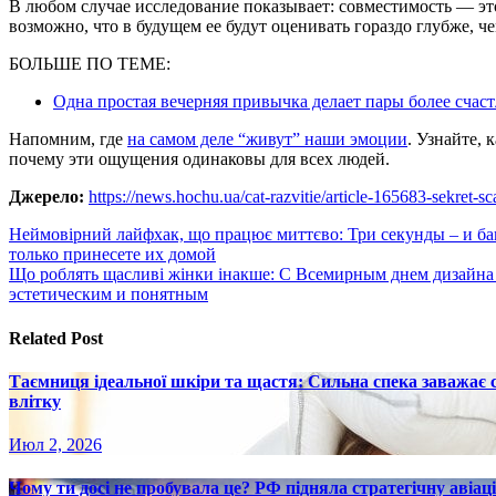
В любом случае исследование показывает: совместимость — эт
возможно, что в будущем ее будут оценивать гораздо глубже, че
БОЛЬШЕ ПО ТЕМЕ:
Одна простая вечерняя привычка делает пары более счас
Напомним, где
на самом деле “живут” наши эмоции
. Узнайте, 
почему эти ощущения одинаковы для всех людей.
Джерело:
https://news.hochu.ua/cat-razvitie/article-165683-sekret-s
Навигация
Неймовірний лайфхак, що працює миттєво: Три секунды – и ба
только принесете их домой
по
Що роблять щасливі жінки інакше: С Всемирным днем дизайна 2
записям
эстетическим и понятным
Related Post
Таємниця ідеальної шкіри та щастя: Сильна спека заважає
влітку
Июл 2, 2026
Чому ти досі не пробувала це? РФ підняла стратегічну авіаці