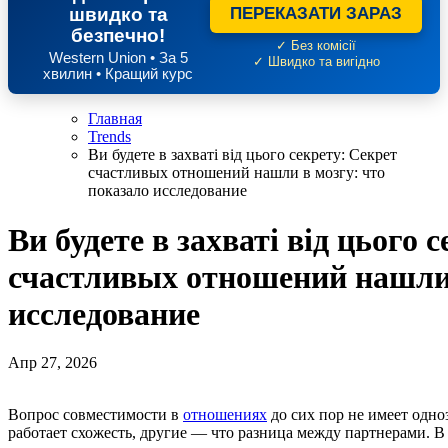
швидко та
ПЕРЕКАЗАТИ ЗАРАЗ
безпечно!
✓ Без комісії
Western Union • За 5
✓ Швидко та вигідно
хвилин • Кращий курс
Главная
Trends
Ви будете в захваті від цього секрету: Секрет
счастливых отношений нашли в мозгу: что
показало исследование
Ви будете в захваті від цього 
счастливых отношений нашли 
исследование
Апр 27, 2026
Вопрос совместимости в
отношениях
до сих пор не имеет одно
работает схожесть, другие — что разница между партнерами. В 