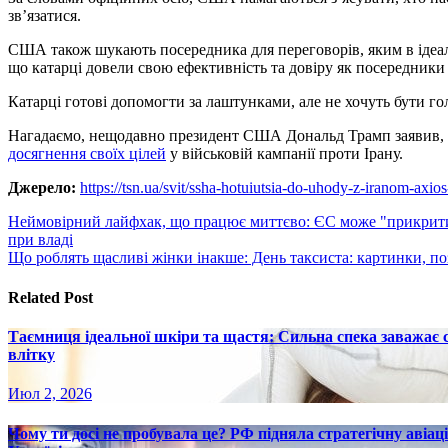
зв’язатися.
США також шукають посередника для переговорів, яким в ідеал
що катарці довели свою ефективність та довіру як посередники 
Катарці готові допомогти за лаштунками, але не хочуть бути 
Нагадаємо, нещодавно президент США Дональд Трамп заявив,
досягнення своїх цілей
у військовій кампанії проти Ірану.
Джерело:
https://tsn.ua/svit/ssha-hotuiutsia-do-uhody-z-iranom-axi
Навигация
Неймовірний лайфхак, що працює миттєво: ЄС може "прикрит
при владі
по
Що роблять щасливі жінки інакше: День таксиста: картинки, по
записям
Related Post
Таємниця ідеальної шкіри та щастя: Сильна спека заважає
влітку
Июл 2, 2026
Чому ти досі не пробувала це? РФ підняла стратегічну авіаці