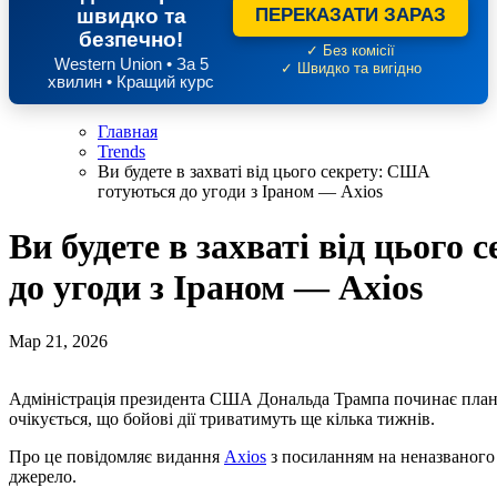
швидко та
ПЕРЕКАЗАТИ ЗАРАЗ
безпечно!
✓ Без комісії
Western Union • За 5
✓ Швидко та вигідно
хвилин • Кращий курс
Главная
Trends
Ви будете в захваті від цього секрету: США
готуються до угоди з Іраном — Axios
Ви будете в захваті від цього
до угоди з Іраном — Axios
Мар 21, 2026
Адміністрація президента США Дональда Трампа починає планувати потенційні мирні переговори з Іраном, хоча
очікується, що бойові дії триватимуть ще кілька тижнів.
Про це повідомляє видання
Axios
з посиланням на неназваного
джерело.