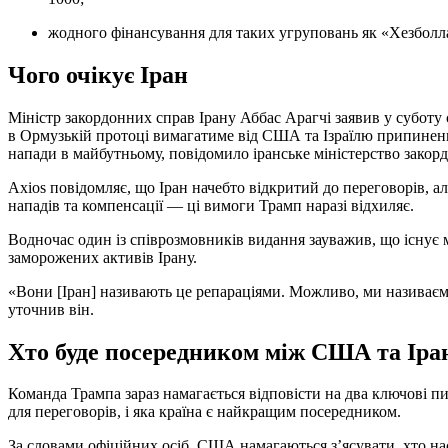
жодного фінансування для таких угруповань як «Хезболл
Чого очікує Іран
Міністр закордонних справ Ірану Аббас Арагчі заявив у суботу с
в Ормузькій протоці вимагатиме від США та Ізраїлю припиненн
напади в майбутньому, повідомило іранське міністерство закор
Axios повідомляє, що Іран начебто відкритий до переговорів, а
нападів та компенсації — ці вимоги Трамп наразі відхиляє.
Водночас один із співрозмовників видання зауважив, що існує
заморожених активів Ірану.
«Вони [Іран] називають це репараціями. Можливо, ми назива
уточнив він.
Хто буде посередником між США та Іра
Команда Трампа зараз намагається відповісти на два ключові п
для переговорів, і яка країна є найкращим посередником.
За словами офіційних осіб, США намагаються з’ясувати, хто нас