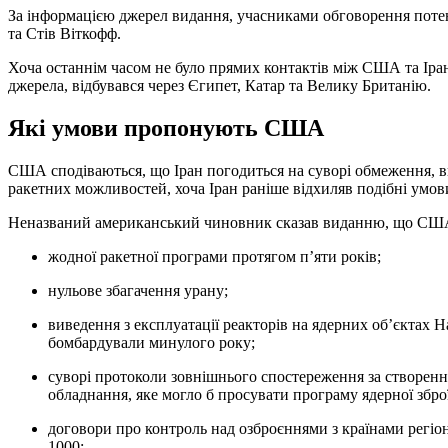
За інформацією джерел видання, учасниками обговорення поте
та Стів Віткофф.
Хоча останнім часом не було прямих контактів між США та Іра
джерела, відбувався через Єгипет, Катар та Велику Британію.
Які умови пропонують США
США сподіваються, що Іран погодиться на суворі обмеження, в
ракетних можливостей, хоча Іран раніше відхиляв подібні умов
Неназваний американський чиновник сказав виданню, що США хо
жодної ракетної програми протягом п’яти років;
нульове збагачення урану;
виведення з експлуатації реакторів на ядерних об’єктах Натанз, Ісфахан та Фордо, які США та Ізраїль
бомбардували минулого року;
суворі протоколи зовнішнього спостереження за створенням та використанням центрифуг та пов’язаного з ними
обладнання, яке могло б просувати програму ядерної зброї
договори про контроль над озброєннями з країнами регіону, що включають обмеження кількості ракет не вище
1000;