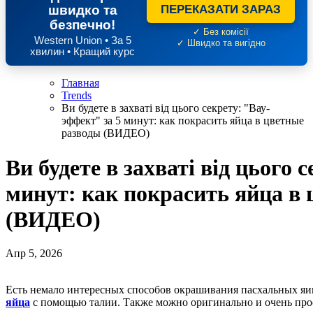
швидко та
ПЕРЕКАЗАТИ ЗАРАЗ
безпечно!
✓ Без комісії
Western Union • За 5
✓ Швидко та вигідно
хвилин • Кращий курс
Главная
Trends
Ви будете в захваті від цього секрету: "Вау-
эффект" за 5 минут: как покрасить яйца в цветные
разводы (ВИДЕО)
Ви будете в захваті від цього 
минут: как покрасить яйца в
(ВИДЕО)
Апр 5, 2026
Есть немало интересных способов окрашивания пасхальных яи
яйца
с помощью талии. Также можно оригинально и очень прос