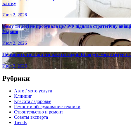
влітку
Июл 2, 2026
Чому ти досі не пробувала це? РФ підняла стратегічну авіаці
Україні
Июл 2, 2026
Це змінить твоє життя вже сьогодні: Білорусь може готувати
Июл 2, 2026
Рубрики
Авто / мото услуги
Клининг
Красота / здоровье
Ремонт и обслуживание техники
Строительство и ремонт
Советы эксперта
Trends