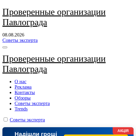
Перейти
Проверенные организации
к
Павлограда
содержанию
08.08.2026
Советы эксперта
Проверенные организации
Павлограда
О нас
Реклама
Контакты
Обзоры
Советы эксперта
Trends
Советы эксперта
АКЦІЯ
Надішли гроші