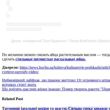
Допис, поширений Таня Будченко / Tanya Budchenko (@tanya
По желанию можно смазать яйца растительным маслом — тогда 
сделать
стильные пятнистые пасхальные яйца.
Джерело:
https://news.hochu.ua/kuhnya/kulinarnyie-podskazki/artic
cvetnye-razvody-video/
Навигация
Неймовірний лайфхак, що працює миттєво: От огромного штраф
которых стоит знать
по
Що роблять щасливі жінки інакше: Помер творець ракети "Цирк
записям
Related Post
Таємниця ідеальної шкіри та щастя: Сильна спека заважає