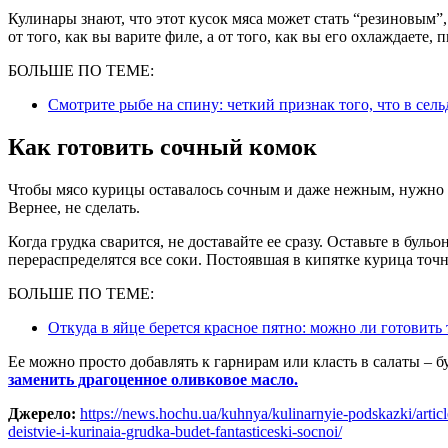
Кулинары знают, что этот кусок мяса может стать “резиновым”, 
от того, как вы варите филе, а от того, как вы его охлаждаете,
БОЛЬШЕ ПО ТЕМЕ:
Смотрите рыбе на спину: четкий признак того, что в сель
Как готовить сочный комок
Чтобы мясо курицы оставалось сочным и даже нежным, нужно сд
Вернее, не сделать.
Когда грудка сварится, не доставайте ее сразу. Оставьте в бульо
перераспределятся все соки. Постоявшая в кипятке курица точн
БОЛЬШЕ ПО ТЕМЕ:
Откуда в яйце берется красное пятно: можно ли готовить
Ее можно просто добавлять к гарнирам или класть в салаты – 
заменить драгоценное оливковое масло.
Джерело:
https://news.hochu.ua/kuhnya/kulinarnyie-podskazki/arti
deistvie-i-kurinaia-grudka-budet-fantasticeski-socnoi/