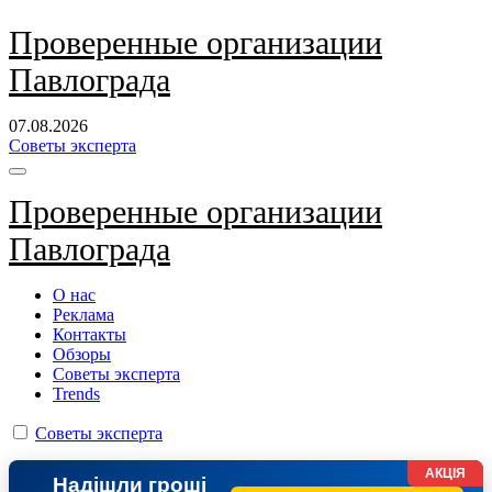
Перейти
Проверенные организации
к
Павлограда
содержанию
07.08.2026
Советы эксперта
Проверенные организации
Павлограда
О нас
Реклама
Контакты
Обзоры
Советы эксперта
Trends
Советы эксперта
АКЦІЯ
Надішли гроші