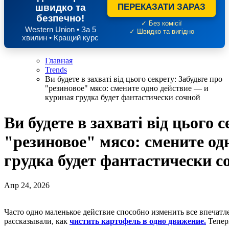
швидко та
ПЕРЕКАЗАТИ ЗАРАЗ
безпечно!
✓ Без комісії
Western Union • За 5
✓ Швидко та вигідно
хвилин • Кращий курс
Главная
Trends
Ви будете в захваті від цього секрету: Забудьте про
"резиновое" мясо: смените одно действие — и
куриная грудка будет фантастически сочной
Ви будете в захваті від цього 
"резиновое" мясо: смените од
грудка будет фантастически с
Апр 24, 2026
Часто одно маленькое действие способно изменить все впечатления от приготовления пищи. Например, мы
рассказывали, как
чистить картофель в одно движение.
Тепер