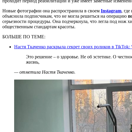
проходит период реабилитации и уже имеет заметные изменения
Новые фотографии она распространила в своем
Instagram
, где
объяснила подписчикам, что не могла решиться на операцию
п
серьезности процедуры. Она подчеркнула, что легла под нож хи
общественным стандартам красоты.
БОЛЬШЕ ПО ТЕМЕ:
Настя Ткаченко раскрыла секрет своих роликов в TikTok:
Это решение – о здоровье. Не об эстетике. О честности с собой. И о желании изменить свою
жизнь,
— отметила Настя Ткаченко.