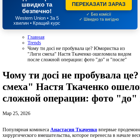
швидко та
ПЕРЕКАЗАТИ ЗАРАЗ
безпечно!
✓ Без комісії
Western Union • За 5
✓ Швидко та вигідно
хвилин • Кращий курс
Главная
Trends
Чому ти досі не пробувала це? Юмористка из
"Лиги смеха" Настя Ткаченко ошеломила видом
после сложной операции: фото "до" и "после"
Чому ти досі не пробувала ц
смеха" Настя Ткаченко ошело
сложной операции: фото "до" 
Мар 25, 2026
Популярная комикеса
Анастасия Ткаченко
впервые продемонс
хирургического вмешательства, которое перенесла в начале вес