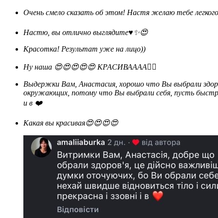
Очень смело сказать об этом! Настя желаю тебе легког
Настю, вы отлично выглядите♥️✨😍
Красотка! Результат уже на лицо))
Ну наша 😍😍😍😍😍 КРАСИВАААА❤️‍🔥
Выдержки Вам, Анастасия, хорошо что Вы выбрали здоровье, это действительно важнее мнений
окружающих, потому что Вы выбрали себя, пусть быстре
и в ❤️
Какая вы красивая😍😍😍😍