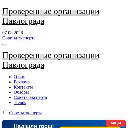
Перейти
Проверенные организации
к
Павлограда
содержанию
07.08.2026
Советы эксперта
Проверенные организации
Павлограда
О нас
Реклама
Контакты
Обзоры
Советы эксперта
Trends
Советы эксперта
АКЦІЯ
Надішли гроші