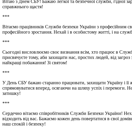
Вітаю з Днем СБУ! Бажаю легкої та безпечної служби, гідної за
справжнього щастя!
***
Вітаємо працівників Служби безпеки України з професійним свя
професійного зростання. Нехай і в особистому житті, і на служ
***
Сьогодні висловлюємо своє визнання всім, хто працює в Служб
присвячуєте тому, аби захищати нас, простих людей, від загроз з
найкращі побажання! Зі святом!
***
У День СБУ бажаю старанно працювати, захищати Україну і її ж
спрямовуватися вперед, осягаючи на шляху успіх і перемоги. Не
затишку!
***
Сердечно вітаємо співробітників Служби Безпеки України! Нехай
відходить від вас. Бажаємо кожен день повертатися в свої домів
наш спокій і безпеку!