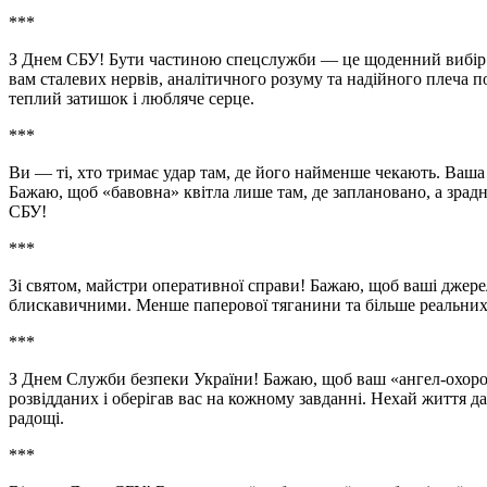
***
З Днем СБУ! Бути частиною спецслужби — це щоденний вибір 
вам сталевих нервів, аналітичного розуму та надійного плеча 
теплий затишок і любляче серце.
***
Ви — ті, хто тримає удар там, де його найменше чекають. Ваша 
Бажаю, щоб «бавовна» квітла лише там, де заплановано, а зрадн
СБУ!
***
Зі святом, майстри оперативної справи! Бажаю, щоб ваші джере
блискавичними. Менше паперової тяганини та більше реальних р
***
З Днем Служби безпеки України! Бажаю, щоб ваш «ангел-охоро
розвідданих і оберігав вас на кожному завданні. Нехай життя да
радощі.
***