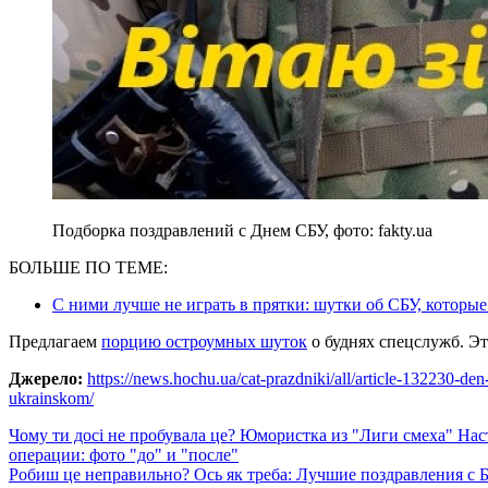
Подборка поздравлений с Днем СБУ, фото: fakty.ua
БОЛЬШЕ ПО ТЕМЕ:
С ними лучше не играть в прятки: шутки об СБУ, которые
Предлагаем
порцию остроумных шуток
о буднях спецслужб. Э
Джерело:
https://news.hochu.ua/cat-prazdniki/all/article-132230-den
ukrainskom/
Навигация
Чому ти досі не пробувала це? Юмористка из "Лиги смеха" На
операции: фото "до" и "после"
по
Робиш це неправильно? Ось як треба: Лучшие поздравления с