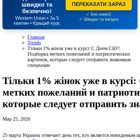
швидко та
ПЕРЕКАЗАТИ ЗАРАЗ
безпечно!
✓ Без комісії
Western Union • За 5
✓ Швидко та вигідно
хвилин • Кращий курс
Главная
Trends
Тільки 1% жінок уже в курсі: С Днем СБУ!
Подборка метких пожеланий и патриотических
картинок, которые следует отправить знакомым
спецназам
Тільки 1% жінок уже в курсі
метких пожеланий и патриоти
которые следует отправить з
Мар 25, 2026
25 марта Украина отмечает день тех, кто является невидимым