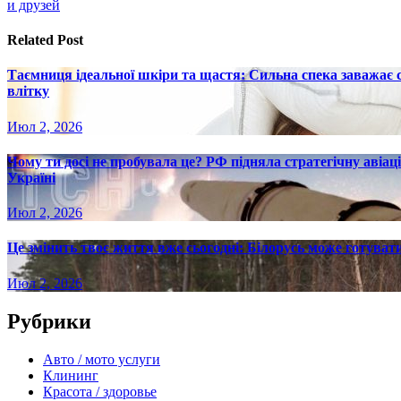
записям
и друзей
Related Post
Таємниця ідеальної шкіри та щастя: Сильна спека заважає
влітку
Июл 2, 2026
Чому ти досі не пробувала це? РФ підняла стратегічну авіаці
Україні
Июл 2, 2026
Це змінить твоє життя вже сьогодні: Білорусь може готувати
Июл 2, 2026
Рубрики
Авто / мото услуги
Клининг
Красота / здоровье