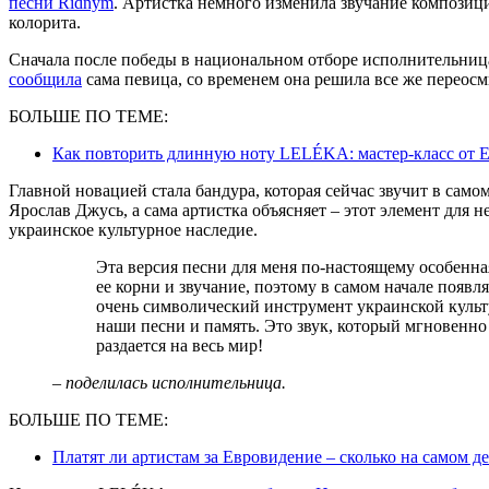
песни Ridnym
. Артистка немного изменила звучание композиц
колорита.
Сначала после победы в национальном отборе исполнительница 
сообщила
сама певица, со временем она решила все же переосм
БОЛЬШЕ ПО ТЕМЕ:
Как повторить длинную ноту LELÉKA: мастер-класс от
Главной новацией стала бандура, которая сейчас звучит в сам
Ярослав Джусь, а сама артистка объясняет – этот элемент для н
украинское культурное наследие.
Эта версия песни для меня по-настоящему особенная. Мне хотелось еще сильнее подчеркнуть
ее корни и звучание, поэтому в самом начале появл
очень символический инструмент украинской культу
наши песни и память. Это звук, который мгновенно
раздается на весь мир!
– поделилась исполнительница.
БОЛЬШЕ ПО ТЕМЕ:
Платят ли артистам за Евровидение – сколько на самом де