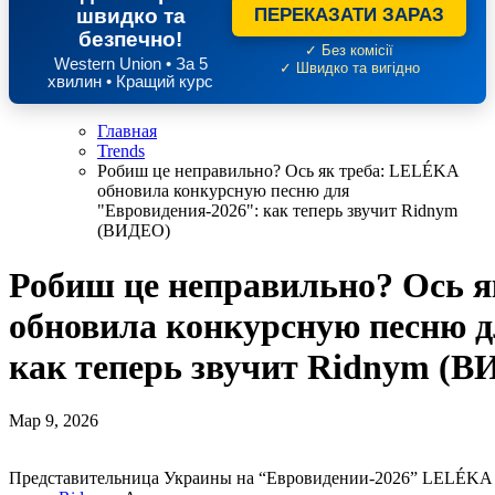
швидко та
ПЕРЕКАЗАТИ ЗАРАЗ
безпечно!
✓ Без комісії
Western Union • За 5
✓ Швидко та вигідно
хвилин • Кращий курс
Главная
Trends
Робиш це неправильно? Ось як треба: LELÉKA
обновила конкурсную песню для
"Евровидения-2026": как теперь звучит Ridnym
(ВИДЕО)
Робиш це неправильно? Ось 
обновила конкурсную песню д
как теперь звучит Ridnym (
Мар 9, 2026
Представительница Украины на “Евровидении-2026” LELÉKA