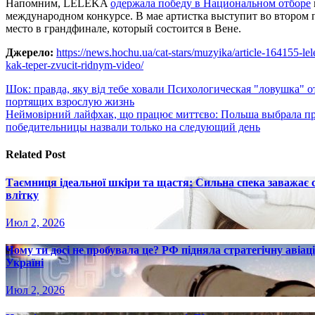
Напомним, LELÉKA
одержала победу в Национальном отборе
международном конкурсе. В мае артистка выступит во втором п
место в грандфинале, который состоится в Вене.
Джерело:
https://news.hochu.ua/cat-stars/muzyika/article-164155-l
kak-teper-zvucit-ridnym-video/
Навигация
Шок: правда, яку від тебе ховали Психологическая "ловушка"
портящих взрослую жизнь
по
Неймовірний лайфхак, що працює миттєво: Польша выбрала пр
записям
победительницы назвали только на следующий день
Related Post
Таємниця ідеальної шкіри та щастя: Сильна спека заважає
влітку
Июл 2, 2026
Чому ти досі не пробувала це? РФ підняла стратегічну авіаці
Україні
Июл 2, 2026