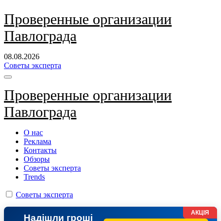
Перейти
Проверенные организации
к
Павлограда
содержанию
08.08.2026
Советы эксперта
Проверенные организации
Павлограда
О нас
Реклама
Контакты
Обзоры
Советы эксперта
Trends
Советы эксперта
АКЦІЯ
Надішли гроші