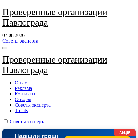
Перейти
Проверенные организации
к
Павлограда
содержанию
07.08.2026
Советы эксперта
Проверенные организации
Павлограда
О нас
Реклама
Контакты
Обзоры
Советы эксперта
Trends
Советы эксперта
АКЦІЯ
Надішли гроші