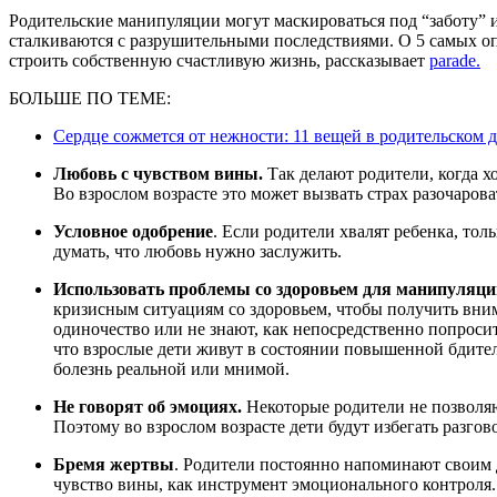
Родительские манипуляции могут маскироваться под “заботу” и
сталкиваются с разрушительными последствиями. О 5 самых 
строить собственную счастливую жизнь, рассказывает
parade.
БОЛЬШЕ ПО ТЕМЕ:
Сердце сожмется от нежности: 11 вещей в родительском д
Любовь с чувством вины.
Так делают родители, когда х
Во взрослом возрасте это может вызвать страх разочарова
Условное одобрение
. Если родители хвалят ребенка, тол
думать, что любовь нужно заслужить.
Использовать проблемы со здоровьем для манипуляци
кризисным ситуациям со здоровьем, чтобы получить вним
одиночество или не знают, как непосредственно попросит
что взрослые дети живут в состоянии повышенной бдительн
болезнь реальной или мнимой.
Не говорят об эмоциях.
Некоторые родители не позволяю
Поэтому во взрослом возрасте дети будут избегать разгов
Бремя жертвы
. Родители постоянно напоминают своим 
чувство вины, как инструмент эмоционального контроля. 