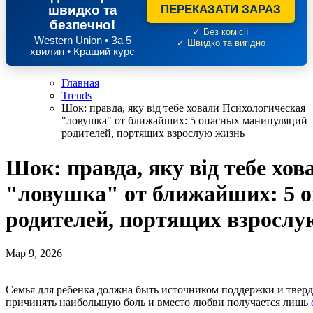
швидко та
ПЕРЕКАЗАТИ ЗАРАЗ
безпечно!
✓ Без комісії
Western Union • За 5
✓ Швидко та вигідно
хвилин • Кращий курс
Главная
Trends
Шок: правда, яку від тебе ховали Психологическая
"ловушка" от ближайших: 5 опасных манипуляций
родителей, портящих взрослую жизнь
Шок: правда, яку від тебе хо
"ловушка" от ближайших: 5 
родителей, портящих взрослу
Мар 9, 2026
Семья для ребенка должна быть источником поддержки и твердой защитой. Однако иногда самые близкие люди могут
причинять наибольшую боль и вместо любви получается лишь