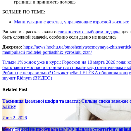
границы и принимать помощь.
БОЛЬШЕ ПО ТЕМЕ:
Манипуляции с детства, управляющие взрослой жизнью: 
Раньше мы рассказывали о
сложностях с выбором подарка
для 
быть сложной задачей, особенно если давно не виделись.
Джерело:
https://news.hochu.ua/otnosheniya/semeynaya-zhizn/articl
manipuliacii-roditelei-portiashhix-vzrosluiu-zizn/
Навигация
Тільки 1% жінок уже в курсі: Гороскоп на 10 марта 2026 года:
быть зависимостью и становится спокойным, сознательным вы
по
Робиш це неправильно? Ось як треба: LELÉKA обновила конку
записям
звучит Ridnym (ВИДЕО)
Related Post
Таємниця ідеальної шкіри та щастя: Сильна спека заважає
влітку
Июл 2, 2026
Чому ти досі не пробувала це? РФ підняла стратегічну авіаці