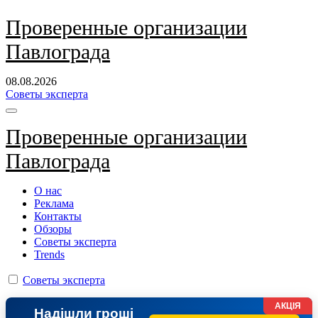
Перейти
Проверенные организации
к
Павлограда
содержанию
08.08.2026
Советы эксперта
Проверенные организации
Павлограда
О нас
Реклама
Контакты
Обзоры
Советы эксперта
Trends
Советы эксперта
АКЦІЯ
Надішли гроші