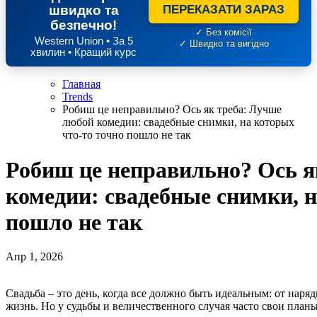
швидко та
ПЕРЕКАЗАТИ ЗАРАЗ
безпечно!
✓ Без комісії
Western Union • За 5
✓ Швидко та вигідно
хвилин • Кращий курс
Главная
Trends
Робиш це неправильно? Ось як треба: Лучше
любой комедии: свадебные снимки, на которых
что-то точно пошло не так
Робиш це неправильно? Ось я
комедии: свадебные снимки, н
пошло не так
Апр 1, 2026
Свадьба – это день, когда все должно быть идеальным: от нарядного платья до фотографий, которые остаются на всю
жизнь. Но у судьбы и величественного случая часто свои план