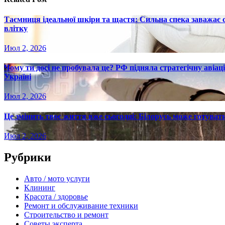
Таємниця ідеальної шкіри та щастя: Сильна спека заважає
влітку
Июл 2, 2026
Чому ти досі не пробувала це? РФ підняла стратегічну авіаці
Україні
Июл 2, 2026
Це змінить твоє життя вже сьогодні: Білорусь може готувати
Июл 2, 2026
Рубрики
Авто / мото услуги
Клининг
Красота / здоровье
Ремонт и обслуживание техники
Строительство и ремонт
Советы эксперта