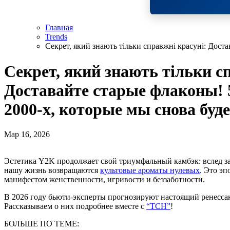
Главная
Trends
Секрет, який знають тільки справжні красуні: Дост
Секрет, який знають тільки с
Доставайте старые флаконы! 
2000-х, которые мы снова буд
Мар 16, 2026
Эстетика Y2K продолжает свой триумфальный камбэк: вслед за джинсами с низкой посадкой и блесками для губ в
нашу жизнь возвращаются
культовые ароматы нулевых
. Это эп
манифестом женственности, игривости и беззаботности.
В 2026 году бьюти-эксперты прогнозируют настоящий ренесса
Рассказываем о них подробнее вместе с
“ТСН”
!
БОЛЬШЕ ПО ТЕМЕ: