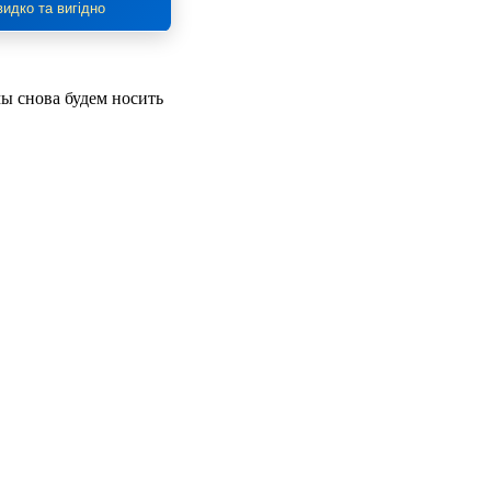
идко та вигідно
мы снова будем носить