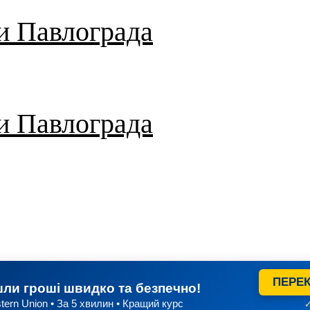
и Павлограда
и Павлограда
ПЕРЕК
ли гроші швидко та безпечно!
tern Union • За 5 хвилин • Кращий курс
✓