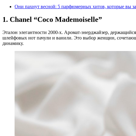
Они пахнут весной: 5 парфюмерных хитов, которые вы з
1. Chanel “Coco Mademoiselle”
Эталон элегантности 2000-х. Аромат-энерджайзер, держащийся
шлейфовых нот пачули и ванили. Это выбор женщин, сочетающ
динамику.