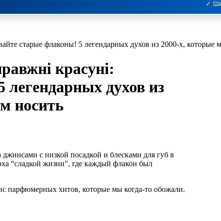
✓ Шв
авайте старые флаконы! 5 легендарных духов из 2000-х, которые 
правжні красуні:
5 легендарных духов из
ем носить
оха “сладкой жизни”, где каждый флакон был
нс парфюмерных хитов, которые мы когда-то обожали.