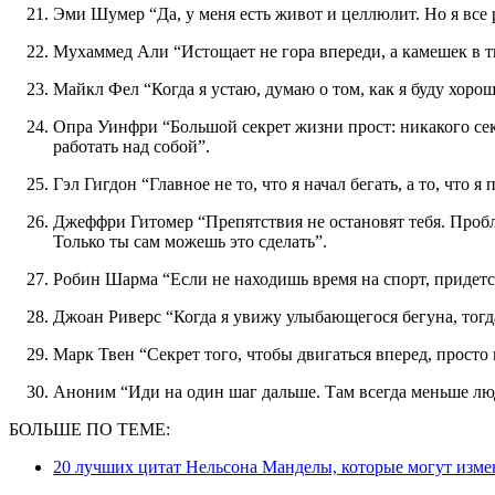
Эми Шумер “Да, у меня есть живот и целлюлит. Но я вс
Мухаммед Али “Истощает не гора впереди, а камешек в т
Майкл Фел “Когда я устаю, думаю о том, как я буду хоро
Опра Уинфри “Большой секрет жизни прост: никакого секрета нет. Есть только ты, этот момент и выбор
работать над собой”.
Гэл Гигдон “Главное не то, что я начал бегать, а то, что я
Джеффри Гитомер “Препятствия не остановят тебя. Проблемы не остановят тебя. Люди не остановят тебя.
Только ты сам можешь это сделать”.
Робин Шарма “Если не находишь время на спорт, придетс
Джоан Риверс “Когда я увижу улыбающегося бегуна, тогда
Марк Твен “Секрет того, чтобы двигаться вперед, просто 
Аноним “Иди на один шаг дальше. Там всегда меньше лю
БОЛЬШЕ ПО ТЕМЕ:
20 лучших цитат Нельсона Манделы, которые могут изме