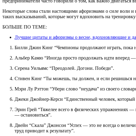
предприниматели часто говорили о том, как важно двигаться вп
Некоторые слова стали настоящими афоризмами о силе воли и 
таких высказываний, которые могут вдохновить на тренировку 
БОЛЬШЕ ПО ТЕМЕ:
Лучшие цитаты и афоризмы о весне, вдохновляющие и д
Билли Джин Кинг “Чемпионы продолжают играть, пока н
Альбер Камю “Иногда просто продолжать идти вперед —
Серена Уильямс “Преодолей. Догони. Победи”.
Стивен Кинг “Ты можешь, ты должен, и если решишься на
Мэри Лу Рэттон “Убери слово “неудача” из своего словар
Джеки Джойнер-Керси “Единственный человек, который м
Эрин Грей “Тяжелее всего в физических упражнениях — начать. Когда это становится привычкой, труднее всего
— остановиться”.
Двейн “Скала” Джонсон “Успех — это не всегда о величии. Это о последовательности. Постоянный упорный
труд приводит к результату”.