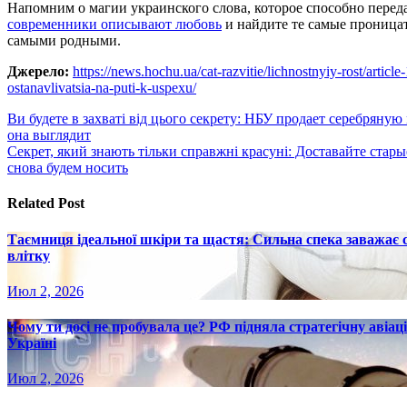
Напомним о магии украинского слова, которое способно перед
современники описывают любовь
и найдите те самые проницат
самыми родными.
Джерело:
https://news.hochu.ua/cat-razvitie/lichnostnyiy-rost/arti
ostanavlivatsia-na-puti-k-uspexu/
Навигация
Ви будете в захваті від цього секрету: НБУ продает серебряну
она выглядит
по
Секрет, який знають тільки справжні красуні: Доставайте стар
записям
снова будем носить
Related Post
Таємниця ідеальної шкіри та щастя: Сильна спека заважає
влітку
Июл 2, 2026
Чому ти досі не пробувала це? РФ підняла стратегічну авіаці
Україні
Июл 2, 2026