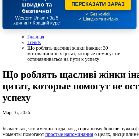
швидко та
ПЕРЕКАЗАТИ ЗАРАЗ
безпечно!
✓ Без комісії
Western Union • За 5
✓ Швидко та вигідно
хвилин • Кращий курс
Главная
Trends
Що роблять щасливі жінки інакше: 30
мотивационных цитат, которые помогут не
останавливаться на пути к успеху
Що роблять щасливі жінки і
цитат, которые помогут не ос
успеху
Мар 16, 2026
Бывает так, что именно тогда, когда организму больше нужна физическая активность, мотивация исчезает. В такие
моменты помогают
простые напоминания
о целях, дисциплине