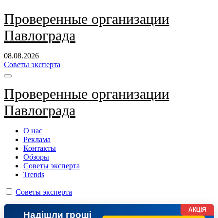
Перейти
Проверенные организации
к
Павлограда
содержанию
08.08.2026
Советы эксперта
Проверенные организации
Павлограда
О нас
Реклама
Контакты
Обзоры
Советы эксперта
Trends
Советы эксперта
АКЦІЯ
Надішли гроші