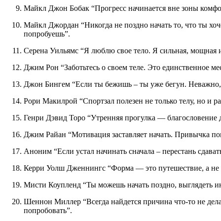
Майкл Джон Бобак “Прогресс начинается вне зоны комфо
Майкл Джордан “Никогда не поздно начать то, что ты хочешь сделать. Ты не знаешь, на что способен, пока не
попробуешь”.
Серена Уильямс “Я люблю свое тело. Я сильная, мощная 
Джим Рон “Заботьтесь о своем теле. Это единственное ме
Джон Бингем “Если ты бежишь – ты уже бегун. Неважно, 
Рори Макилрой “Спортзал полезен не только телу, но и р
Генри Дэвид Торо “Утренняя прогулка — благословение д
Джим Райан “Мотивация заставляет начать. Привычка по
Аноним “Если устал начинать сначала – перестань сдават
Керри Уолш Дженнингс “Форма — это путешествие, а не 
Мисти Коупленд “Ты можешь начать поздно, выглядеть ин
Шеннон Миллер “Всегда найдется причина что-то не делать. Твоя задача – найти причину, почему стоит
попробовать”.