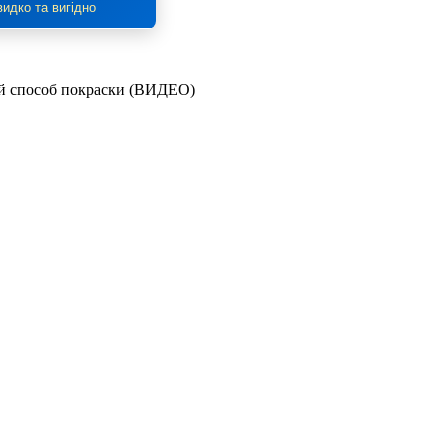
идко та вигідно
ный способ покраски (ВИДЕО)