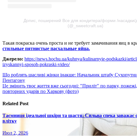
Допис, поширений Все для кондитера/форми /насадки/
(@_sweetcraft.ua)
Такая покраска очень проста и не требует замачивания яиц в кр
стильные пятнистые пасхальные яйца.
Джерело:
https://news.hochu.ua/kuhnya/kulinarnyie-podskazki/article
izyskannyi-sposob-pokraski-video/
Навигация
Що роблять щасливі жінки інакше: Начальник штабу Сухопутни
Пентагону
по
Це змінить твоє життя вже сьогодні: "Приліт" по парку, пожеж
записям
повторних ударів по Харкову (фото)
Related Post
Таємниця ідеальної шкіри та щастя: Сильна спека заважає
влітку
Июл 2, 2026