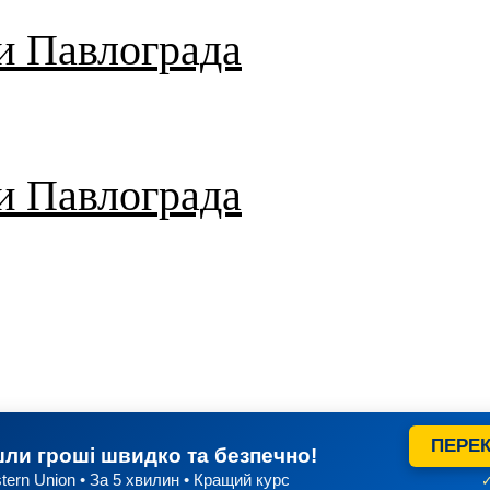
и Павлограда
и Павлограда
ПЕРЕК
ли гроші швидко та безпечно!
tern Union • За 5 хвилин • Кращий курс
✓