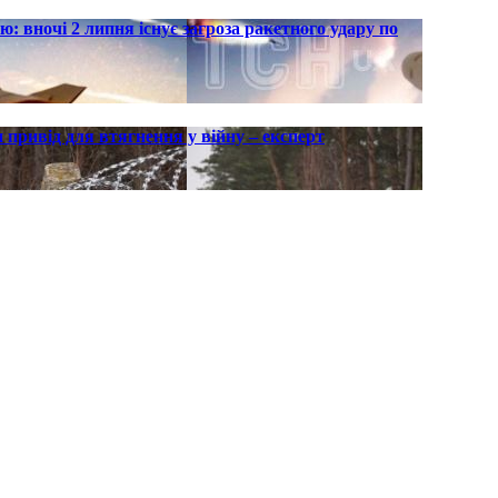
ю: вночі 2 липня існує загроза ракетного удару по
 привід для втягнення у війну – експерт