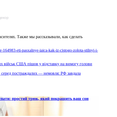
декор
асителях. Также мы рассказывали, как сделать
-164983-eti-pasxalnye-iaica-kak-iz-cistogo-zolota-stilnyi-i-
х військ США пішов у відставку на вимогу голови
і, серед постраждалих — немовля: РФ завдала
 спати: простий трюк, який покращить ваш сон