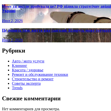
Чому ти досі не пробувала це? РФ підняла стратегічну авіаці
Україні
Июл 2, 2026
Це змінить твоє життя вже сьогодні: Білорусь може готувати
Июл 2, 2026
Рубрики
Авто / мото услуги
Клининг
Красота / здоровье
Ремонт и обслуживание техники
Строительство и ремонт
Советы эксперта
Trends
Свежие комментарии
Нет комментариев для просмотра.