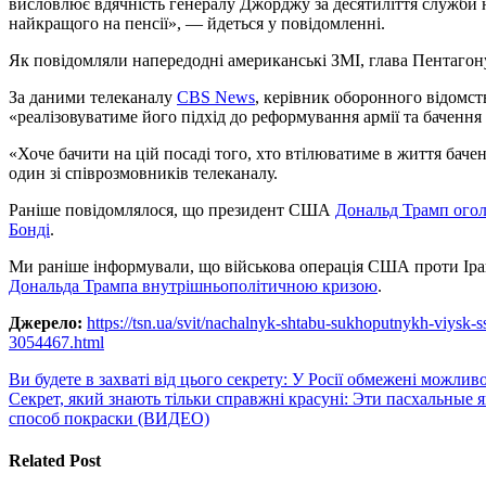
висловлює вдячність генералу Джорджу за десятиліття служби 
найкращого на пенсії», — йдеться у повідомленні.
Як повідомляли напередодні американські ЗМІ, глава Пентагону
За даними телеканалу
CBS News
, керівник оборонного відомст
«реалізовуватиме його підхід до реформування армії та бачен
«Хоче бачити на цій посаді того, хто втілюватиме в життя баче
один зі співрозмовників телеканалу.
Раніше повідомлялося, що президент США
Дональд Трамп огол
Бонді
.
Ми раніше інформували, що військова операція США проти Іра
Дональда Трампа внутрішньополітичною кризою
.
Джерело:
https://tsn.ua/svit/nachalnyk-shtabu-sukhoputnykh-viysk
3054467.html
Навигация
Ви будете в захваті від цього секрету: У Росії обмежені можлив
Секрет, який знають тільки справжні красуні: Эти пасхальные 
по
способ покраски (ВИДЕО)
записям
Related Post