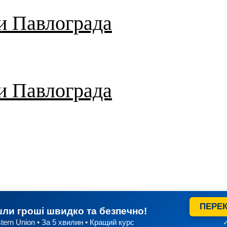
и Павлограда
и Павлограда
ПЕРЕК
ли гроші швидко та безпечно!
tern Union • За 5 хвилин • Кращий курс
✓