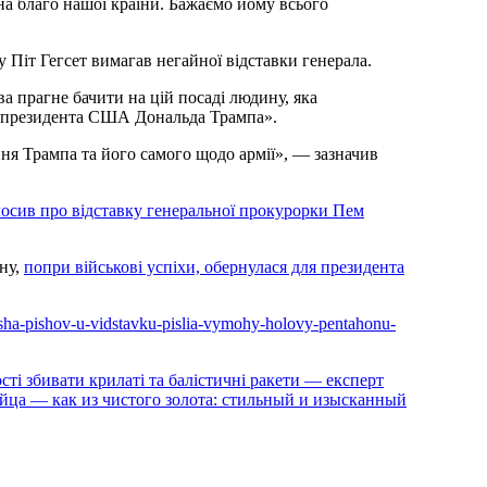
на благо нашої країни. Бажаємо йому всього
 Піт Гегсет вимагав негайної відставки генерала.
ва прагне бачити на цій посаді людину, яка
ня президента США Дональда Трампа».
ння Трампа та його самого щодо армії», — зазначив
осив про відставку генеральної прокурорки Пем
ну,
попри військові успіхи, обернулася для президента
-ssha-pishov-u-vidstavku-pislia-vymohy-holovy-pentahonu-
ості збивати крилаті та балістичні ракети — експерт
яйца — как из чистого золота: стильный и изысканный