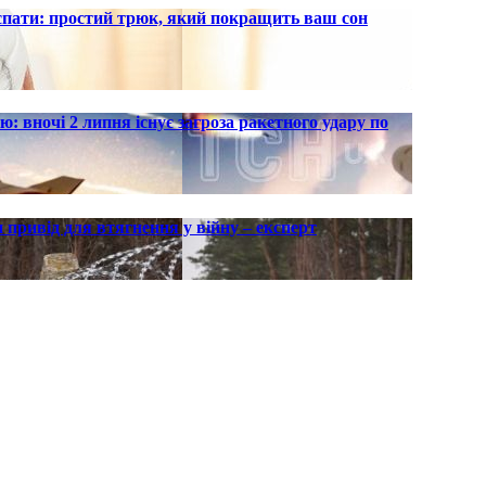
 спати: простий трюк, який покращить ваш сон
ю: вночі 2 липня існує загроза ракетного удару по
 привід для втягнення у війну – експерт