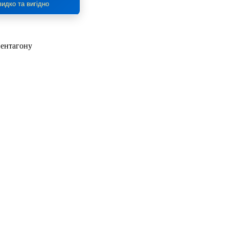
идко та вигідно
Пентагону