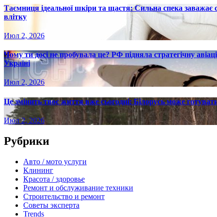
Таємниця ідеальної шкіри та щастя: Сильна спека заважає
влітку
Июл 2, 2026
Чому ти досі не пробувала це? РФ підняла стратегічну авіаці
Україні
Июл 2, 2026
Це змінить твоє життя вже сьогодні: Білорусь може готувати
Июл 2, 2026
Рубрики
Авто / мото услуги
Клининг
Красота / здоровье
Ремонт и обслуживание техники
Строительство и ремонт
Советы эксперта
Trends