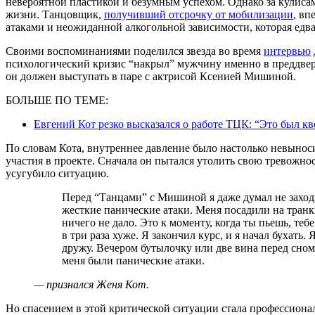
невероятной пластикой и безумным успехом. Однако за кулиса
жизни. Танцовщик,
получивший отсрочку от мобилизации
, вп
атаками и неожиданной алкогольной зависимости, которая едва
Своими воспоминаниями поделился звезда во время
интервью
психологический кризис “накрыл” мужчину именно в преддвери
он должен выступать в паре с актрисой Ксенией Мишиной.
БОЛЬШЕ ПО ТЕМЕ:
Евгений Кот резко высказался о работе ТЦК: “Это был к
По словам Кота, внутреннее давление было настолько невыноси
участия в проекте. Сначала он пытался утолить свою тревожно
усугубило ситуацию.
Перед “Танцами” с Мишиной я даже думал не заходить в сезон. Потому что у меня начались
жесткие панические атаки. Меня посадили на тран
ничего не дало. Это к моменту, когда ты пьешь, теб
в три раза хуже. Я закончил курс, и я начал бухать.
дружу. Вечером бутылочку или две вина перед сном
меня были панические атаки.
— признался Женя Кот.
Но спасением в этой критической ситуации стала профессио