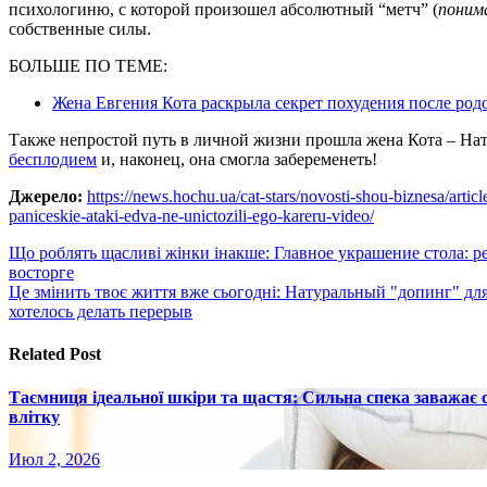
психологиню, с которой произошел абсолютный “метч” (
понима
собственные силы.
БОЛЬШЕ ПО ТЕМЕ:
Жена Евгения Кота раскрыла секрет похудения после род
Также непростой путь в личной жизни прошла жена Кота – На
бесплодием
и, наконец, она смогла забеременеть!
Джерело:
https://news.hochu.ua/cat-stars/novosti-shou-biznesa/art
paniceskie-ataki-edva-ne-unictozili-ego-kareru-video/
Навигация
Що роблять щасливі жінки інакше: Главное украшение стола: ре
восторге
по
Це змінить твоє життя вже сьогодні: Натуральный "допинг" для
записям
хотелось делать перерыв
Related Post
Таємниця ідеальної шкіри та щастя: Сильна спека заважає
влітку
Июл 2, 2026