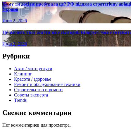
Чому ти досі не пробувала це? РФ підняла стратегічну авіаці
Україні
Июл 2, 2026
Це змінить твоє життя вже сьогодні: Білорусь може готувати
Июл 2, 2026
Рубрики
Авто / мото услуги
Клининг
Красота / здоровье
Ремонт и обслуживание техники
Строительство и ремонт
Советы эксперта
Trends
Свежие комментарии
Нет комментариев для просмотра.