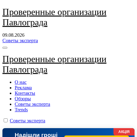
Перейти
Проверенные организации
к
Павлограда
содержанию
09.08.2026
Советы эксперта
Проверенные организации
Павлограда
О нас
Реклама
Контакты
Обзоры
Советы эксперта
Trends
Советы эксперта
АКЦІЯ
Надішли гроші