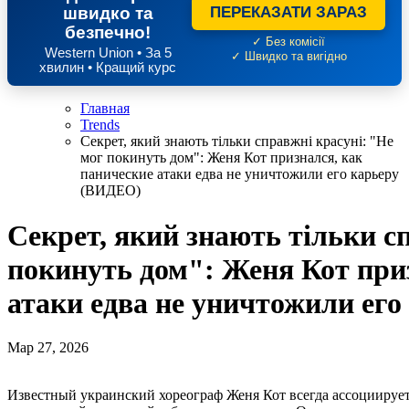
швидко та
ПЕРЕКАЗАТИ ЗАРАЗ
безпечно!
✓ Без комісії
Western Union • За 5
✓ Швидко та вигідно
хвилин • Кращий курс
Главная
Trends
Секрет, який знають тільки справжні красуні: "Не
мог покинуть дом": Женя Кот признался, как
панические атаки едва не уничтожили его карьеру
(ВИДЕО)
Секрет, який знають тільки с
покинуть дом": Женя Кот при
атаки едва не уничтожили ег
Мар 27, 2026
Известный украинский хореограф Женя Кот всегда ассоциируется у поклонников с идеальной картинкой,