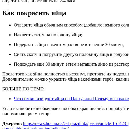
опустить яйца и оставить на 2-4 часа.
Как покрасить яйца
Отварите яйца обычным способом (добавьте немного соли
Наклеить скотч на половину яйца;
Подержать яйцо в желтом растворе в течение 30 минут;
Снять скотч и погрузить другую половину яйца в голубой
Подождать еще 30 минут, затем вытащить яйцо из раство
После того как яйца полностью высохнут, протрите их подсол
Дополнительно можно украсить яйца наклейками герба, калин
БОЛЬШЕ ПО ТЕМЕ:
Что символизируют яйца на Пасху, или Почему мы крас
Если вы любите необычные способы окрашивания, попробуйт
напоминающие мрамор.
Джерело:
https://news.hochu.ua/cat-prazdniki/pasha/article-151423-p
pomoshhiu-naturalnyx-ingredientov/