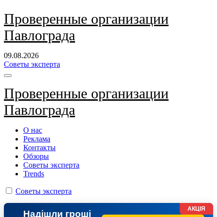
Перейти
Проверенные организации
к
Павлограда
содержанию
09.08.2026
Советы эксперта
Проверенные организации
Павлограда
О нас
Реклама
Контакты
Обзоры
Советы эксперта
Trends
Советы эксперта
АКЦІЯ
Надішли гроші