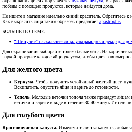
окрашивания до сих пор является
луковая шелуха
, мы расскаж
победы с помощью продуктов, которые найдутся дома.
Не ищите в магазине идеально синий краситель. Обратитесь к н
Как выкрасить яйца таким образом, предлагает
apostrophe.
БОЛЬШЕ ПО ТЕМЕ:
“Шипучие” пасхальные яйца: ультрамодный декор для до
Для окрашивания выбирайте только белые яйца. На коричневых
варкой протрите каждое яйцо уксусом, чтобы цвет равномерно 
Для желтого цвета
Куркума.
Чтобы получить устойчивый желтый цвет, нужно
Вскипятить, опустить яйца и варить до готовности.
Тополь.
Молодые веточки тополя также придадут яйцам 
веточки и варите в воде в течение 30-40 минут. Интенси
Для голубого цвета
Краснокочанная капуста.
Измельчите листья капусты, добавьте