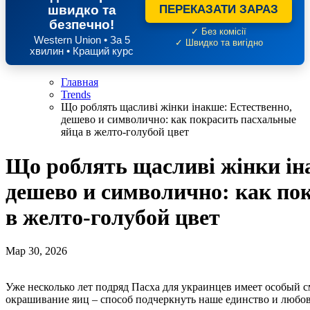
швидко та
ПЕРЕКАЗАТИ ЗАРАЗ
безпечно!
✓ Без комісії
Western Union • За 5
✓ Швидко та вигідно
хвилин • Кращий курс
Главная
Trends
Що роблять щасливі жінки інакше: Естественно,
дешево и символично: как покрасить пасхальные
яйца в желто-голубой цвет
Що роблять щасливі жінки ін
дешево и символично: как по
в желто-голубой цвет
Мар 30, 2026
Уже несколько лет подряд Пасха для украинцев имеет особый смысл. А праздничный стол, выпекание пасок и
окрашивание яиц – способ подчеркнуть наше единство и любо