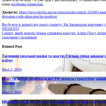
наша
подборка приколов.
Джерело:
https://news.hochu.ua/cat-relax/pozitiv/article-165403-
derzatsia-i-gde-iskat-porciiu-pozitiva/
Навигация
Ви будете в захваті від цього секрету: На Закарпатье картошку 
(РЕЦЕПТ)
по
Секрет, який знають тільки справжні красуні: Аліна Гросу впе
записям
синочком і чоловіком
Related Post
Таємниця ідеальної шкіри та щастя: Сильна спека заважає
влітку
Июл 2, 2026
Чому ти досі не пробувала це? РФ підняла стратегічну авіаці
Україні
Июл 2, 2026
Це змінить твоє життя вже сьогодні: Білорусь може готувати