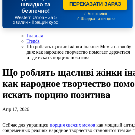
швидко та
ПЕРЕКАЗАТИ ЗАРАЗ
безпечно!
✓ Без комісії
Western Union • За 5
✓ Швидко та вигідно
хвилин • Кращий курс
Главная
Trends
Що роблять щасливі жінки інакше: Мемы на злобу
дня: как народное творчество помогает держаться
и где искать порцию позитива
Що роблять щасливі жінки ін
как народное творчество помо
искать порцию позитива
Апр 17, 2026
Сейчас для украинцев
порция свежих мемов
как мощный антиде
современных реалиях народное творчество становится тем же “