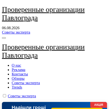
Перейти
Проверенные организации
к
Павлограда
содержанию
06.08.2026
Советы эксперта
Проверенные организации
Павлограда
О нас
Реклама
Контакты
Обзоры
Советы эксперта
Trends
Советы эксперта
АКЦІЯ
Надішли гроші