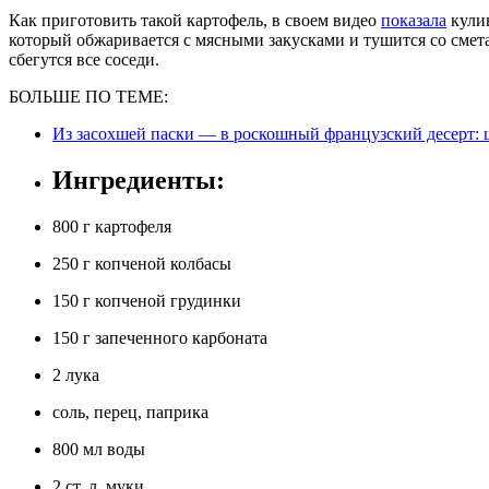
Как приготовить такой картофель, в своем видео
показала
кулин
который обжаривается с мясными закусками и тушится со смет
сбегутся все соседи.
БОЛЬШЕ ПО ТЕМЕ:
Из засохшей паски — в роскошный французский десерт:
Ингредиенты:
800 г картофеля
250 г копченой колбасы
150 г копченой грудинки
150 г запеченного карбоната
2 лука
соль, перец, паприка
800 мл воды
2 ст. л. муки