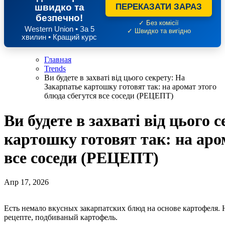
швидко та
ПЕРЕКАЗАТИ ЗАРАЗ
безпечно!
✓ Без комісії
Western Union • За 5
✓ Швидко та вигідно
хвилин • Кращий курс
Главная
Trends
Ви будете в захваті від цього секрету: На
Закарпатье картошку готовят так: на аромат этого
блюда сбегутся все соседи (РЕЦЕПТ)
Ви будете в захваті від цього 
картошку готовят так: на аро
все соседи (РЕЦЕПТ)
Апр 17, 2026
Есть немало вкусных закарпатских блюд на основе картофеля.
рецепте, подбиваный картофель.