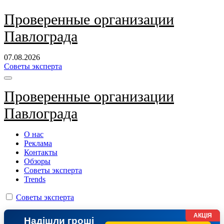
Перейти
Проверенные организации
к
Павлограда
содержанию
07.08.2026
Советы эксперта
Проверенные организации
Павлограда
О нас
Реклама
Контакты
Обзоры
Советы эксперта
Trends
Советы эксперта
АКЦІЯ
Надішли гроші