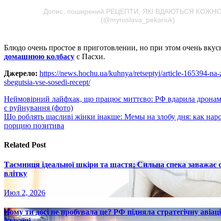
Допис, поширений РЕЦЕПТИ, ЯКІ ВДАЮТЬСЯ КОЖН
(@myroslava_pekariuk)
Блюдо очень простое в приготовлении, но при этом очень вкус
домашнюю колбасу
с Пасхи.
Джерело:
https://news.hochu.ua/kuhnya/retseptyi/article-165394-na-
sbegutsia-vse-sosedi-recept/
Навигация
Неймовірний лайфхак, що працює миттєво: РФ вдарила дронам
є руйнування (фото)
по
Що роблять щасливі жінки інакше: Мемы на злобу дня: как наро
записям
порцию позитива
Related Post
Таємниця ідеальної шкіри та щастя: Сильна спека заважає
влітку
Июл 2, 2026
Чому ти досі не пробувала це? РФ підняла стратегічну авіаці
Україні