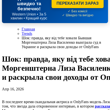
швидко та
ПЕРЕКАЗАТИ ЗАРАЗ
безпечно!
✓ Без комісії
Western Union • За 5
✓ Швидко та вигідно
хвилин • Кращий курс
Главная
Trends
Шок: правда, яку від тебе ховали Бывшая
Моргенштерна Лиза Василенко выиграла суд в
Украине и раскрыла свои доходы от OnlyFans
Шок: правда, яку від тебе хо
Моргенштерна Лиза Василенк
и раскрыла свои доходы от On
Апр 16, 2026
В последнее время скандальная актриса и OnlyFans модель Лиза Василенко в центре общественного внимания. Дело в
том, что звезда дала откровенное интервью, в котором
рассказ