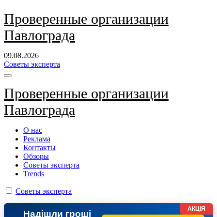
Перейти
Проверенные организации
к
Павлограда
содержанию
09.08.2026
Советы эксперта
Проверенные организации
Павлограда
О нас
Реклама
Контакты
Обзоры
Советы эксперта
Trends
Советы эксперта
АКЦІЯ
Надішли гроші