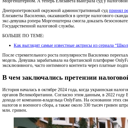
Моргенштерном. А теперь Елизавета выиграла суд у налоговой 
Днепропетровский окружной административный суд
принял р
Елизаветы Василенко, оказавшейся в центре налогового сканда
экс-девушка рэпера Моргенштерна смогла доказать безосноват
Государственной налоговой службы.
БОЛЬШЕ ПО ТЕМЕ:
Как выглядят самые известные актрисы из сериала “Школа
После стремительного роста популярности Василенко переехала 
модель. Девушка зарабатывала на британской платформе Only
эксклюзивного, часто интимного контента через платные подп
В чем заключались претензии налогово
История началась в октябре 2024 года, когда украинская нал
органов Великобритании. Согласно этим данным, в 2022 году 
дохода от компании-владельца OnlyFans. На основании этих св
налогов и военного сбора, а также около 330 тысяч гривен шт
млн. гривен.