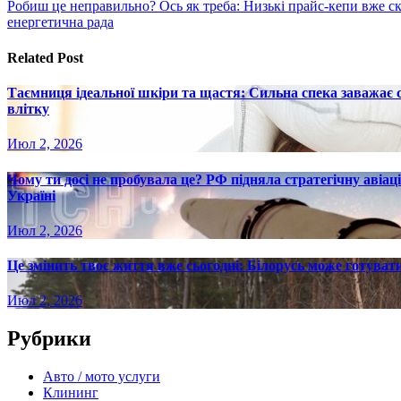
Робиш це неправильно? Ось як треба: Низькі прайс-кепи вже с
по
енергетична рада
записям
Related Post
Таємниця ідеальної шкіри та щастя: Сильна спека заважає
влітку
Июл 2, 2026
Чому ти досі не пробувала це? РФ підняла стратегічну авіаці
Україні
Июл 2, 2026
Це змінить твоє життя вже сьогодні: Білорусь може готувати
Июл 2, 2026
Рубрики
Авто / мото услуги
Клининг