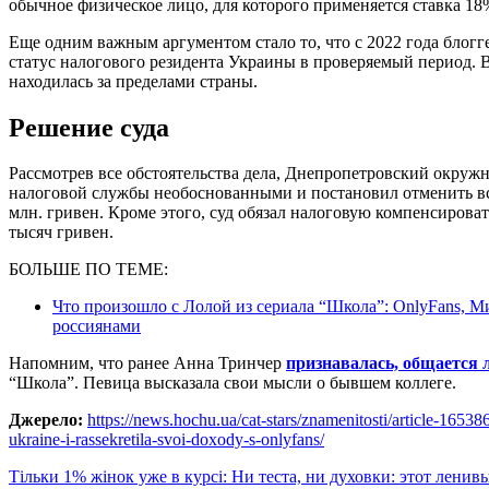
обычное физическое лицо, для которого применяется ставка 18
Еще одним важным аргументом стало то, что с 2022 года блогг
статус налогового резидента Украины в проверяемый период.
находилась за пределами страны.
Решение суда
Рассмотрев все обстоятельства дела, Днепропетровский окруж
налоговой службы необоснованными и постановил отменить вс
млн. гривен. Кроме этого, суд обязал налоговую компенсироват
тысяч гривен.
БОЛЬШЕ ПО ТЕМЕ:
Что произошло с Лолой из сериала “Школа”: OnlyFans, М
россиянами
Напомним, что ранее Анна Тринчер
признавалась, общается 
“Школа”. Певица высказала свои мысли о бывшем коллеге.
Джерело:
https://news.hochu.ua/cat-stars/znamenitosti/article-1653
ukraine-i-rassekretila-svoi-doxody-s-onlyfans/
Навигация
Тільки 1% жінок уже в курсі: Ни теста, ни духовки: этот лен