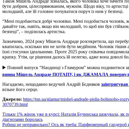
Також Мішель Андраде зізналась, якого чоловіка хоче бачити по
бути добрим, цілеспрямованим, мужнім. Щодо віку, то артистці 
молодший, але їй головне почуватися поруч із ним у безпеці.
“Мені подобаються добрі чоловіки. Мені подобається чоловік, к
давайте так, навіть, якщо він молодший, то щоб він був стійки
безпеці”, – поділилась артистка.
Зазначимо, 2024 року Мішель Андраде розсекретила, що перебув
квапилась, оскільки він не хотів бути медійним. Чоловік тіши
їхні стосунки ідеальними. Проте 2025 року співачка повідомила
крапку. Утім, це рішення далось їй нелегко, адже вона доволі б
▶️ Повний випуск “Наодинці з Гламуром” можна подивитися з
винна Мішель Андраде ПОТАПУ, і як ДЖАМАЛА повернула 
Нагадаємо, нещодавно ведучий Андрій Бєдняков
заінтригував
вільне його серце.
Джерело:
https://tsn.ua/glamur/mishel-andrade-pislia-bolisnoho-ro
3070739.html
Навигация
Тільки 1% жінок уже в курсі: Наталія Бучинська шокувала, як 
діагнозами боролась
по
Робиш це неправильно? Ось як треба: Парфюмерный гардероб на