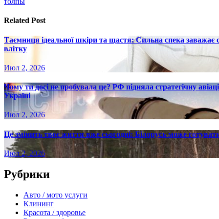
записям
толпы
Related Post
Таємниця ідеальної шкіри та щастя: Сильна спека заважає
влітку
Июл 2, 2026
Чому ти досі не пробувала це? РФ підняла стратегічну авіаці
Україні
Июл 2, 2026
Це змінить твоє життя вже сьогодні: Білорусь може готувати
Июл 2, 2026
Рубрики
Авто / мото услуги
Клининг
Красота / здоровье