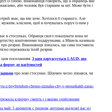
руч із собою. Виконавиця говорить, що її обранець має
важливо, аби чоловік був старшим за неї. Може бути і
отрий знає, що він хоче. Хотілося б старшого. Але
м, мужнім, класним, щоб я почувалась поруч із ним у
ає в стосунках. Обранця свого показувати вона не
в артистку коштовними подарунками, а Мішель називала
 про розрив. Виконавиця зізналась, що сама поставила
олісно переживала їхній розрив.
а цим посиланням:
З ким одружується LAUD, що
форму до вагітностей
 заявою
про нові стосунки. Шоумен чесно зізнався, чи
zryvu-z-boyfrendom-chesno-ziznalas-chy-v-stosunkakh-zaraz-
пережила клінічну смерть і з якими серйозними
 май: 5 ароматов с пионом, которые выделят вас из