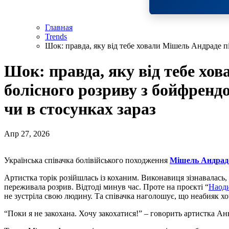
Главная
Trends
Шок: правда, яку від тебе ховали Мішель Андраде пі
Шок: правда, яку від тебе хо
болісного розриву з бойфрендо
чи в стосунках зараз
Апр 27, 2026
Українська співачка болівійського походження
Мішель Андрад
Артистка торік розійшлась із коханим. Виконавиця зізнавалась, 
переживала розрив. Відтоді минув час. Проте на проєкті “
Наоди
не зустріла свою людину. Та співачка наголошує, що неабияк хо
“Поки я не закохана. Хочу закохатися!” – говорить артистка Ан