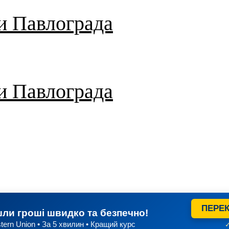
и Павлограда
и Павлограда
ПЕРЕК
ли гроші швидко та безпечно!
tern Union • За 5 хвилин • Кращий курс
✓