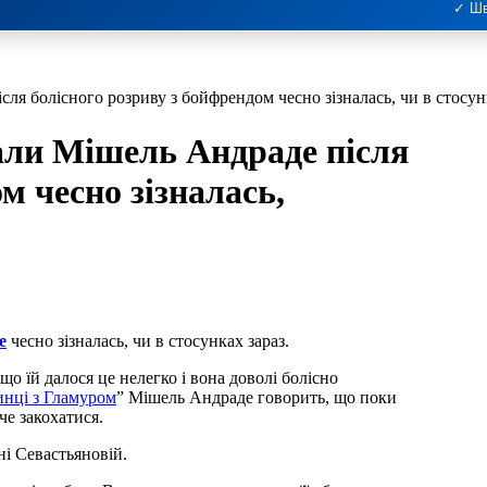
✓ Шв
сля болісного розриву з бойфрендом чесно зізналась, чи в стосун
вали Мішель Андраде після
м чесно зізналась,
е
чесно зізналась, чи в стосунках зараз.
що їй далося це нелегко і вона доволі болісно
нці з Гламуром
” Мішель Андраде говорить, що поки
че закохатися.
ні Севастьяновій.