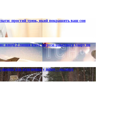
 спати: простий трюк, який покращить ваш сон
ю: вночі 2 липня існує загроза ракетного удару по
 привід для втягнення у війну – експерт