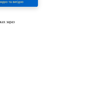
идко та вигідно
ках зараз