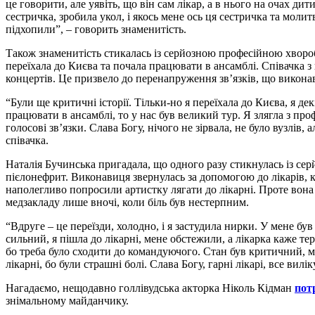
це говорити, але уявіть, що він сам лікар, а в нього на очах дит
сестричка, зробила укол, і якось мене ось ця сестричка та молит
підхопили”, – говорить знаменитість.
Також знаменитість стикалась із серйозною професійною хвороб
переїхала до Києва та почала працювати в ансамблі. Співачка з 
концертів. Це призвело до перенапруження зв’язків, що виконав
“Були ще критичні історії. Тільки-но я переїхала до Києва, я дек
працювати в ансамблі, то у нас був великий тур. Я злягла з пр
голосові зв’язки. Слава Богу, нічого не зірвала, не було вузлів,
співачка.
Наталія Бучинська пригадала, що одного разу стикнулась із се
пієлонефрит. Виконавиця звернулась за допомогою до лікарів, 
наполегливо попросили артистку лягати до лікарні. Проте вона 
медзакладу лише вночі, коли біль був нестерпним.
“Вдруге – це переїзди, холодно, і я застудила нирки. У мене бу
сильний, я пішла до лікарні, мене обстежили, а лікарка каже те
бо треба було сходити до командуючого. Стан був критичний, ме
лікарні, бо були страшні болі. Слава Богу, гарні лікарі, все вилі
Нагадаємо, нещодавно голлівудська акторка Ніколь Кідман
пот
знімальному майданчику.