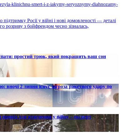
perezyla-klinichnu-smert-i-z-iakymy-seryoznymy-diahnozamy-
 підтримку Росії у війні і нові домовленості — деталі
го розриву з бойфрендом чесно зізналась,
 спати: простий трюк, який покращить ваш сон
ю: вночі 2 липня існує загроза ракетного удару по
 привід для втягнення у війну – експерт