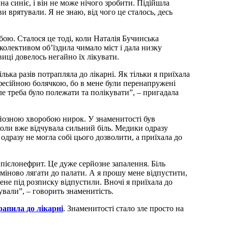
ина синіє, і він не може нічого зробити. Підійшла
ви врятували. Я не знаю, від чого це сталось, десь
ою. Сталося це тоді, коли Наталія Бучинська
колективом об’їздила чимало міст і дала низку
иці довелось негайно їх лікувати.
ілька разів потрапляла до лікарні. Як тільки я приїхала
офесійною болячкою, бо в мене були перенапружені
 але треба було полежати та полікувати”, – пригадала
рйозною хворобою нирок. У знаменитості був
коли вже відчувала сильний біль. Медики одразу
одразу не могла собі цього дозволити, а приїхала до
в пієлонефрит. Це дуже серйозне запалення. Біль
рміново лягати до палати. А я прошу мене відпустити,
не під розписку відпустили. Вночі я приїхала до
кували”, – говорить знаменитість.
рапила до лікарні
. Знаменитості стало зле просто на