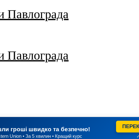
и Павлограда
и Павлограда
ПЕРЕК
ли гроші швидко та безпечно!
tern Union • За 5 хвилин • Кращий курс
✓