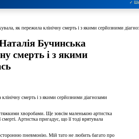
✓ Шв
кувала, як пережила клінічну смерть і з якими серйозними діагн
 Наталія Бучинська
ну смерть і з якими
ась
 клінічну смерть і з якими серйозними діагнозами
з тяжкими хворобами. Ще зовсім маленькою артистка
смерті. Артистка пригадує, що її тоді врятувала
двосторонню пневмонію. Мій тато не любить багато про