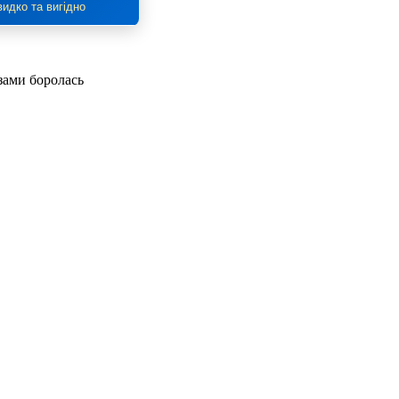
идко та вигідно
озами боролась