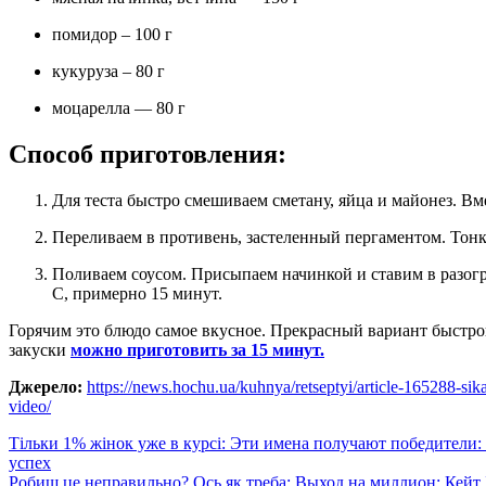
помидор – 100 г
кукуруза – 80 г
моцарелла — 80 г
Способ приготовления:
Для теста быстро смешиваем сметану, яйца и майонез. В
Переливаем в противень, застеленный пергаментом. Тон
Поливаем соусом. Присыпаем начинкой и ставим в разогретую духовку. Выпекаем в духовке, разогретой до 200
С, примерно 15 минут.
Горячим это блюдо самое вкусное. Прекрасный вариант быстро
закуски
можно приготовить за 15 минут.
Джерело:
https://news.hochu.ua/kuhnya/retseptyi/article-165288-sika
video/
Навигация
Тільки 1% жінок уже в курсі: Эти имена получают победители:
успех
по
Робиш це неправильно? Ось як треба: Выход на миллион: Кейт