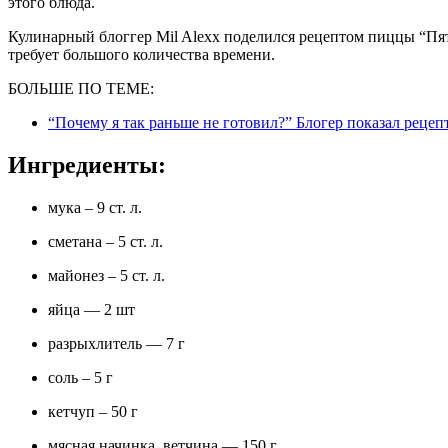
этого блюда.
Кулинарный блоггер Mil Alexx поделился рецептом пиццы “Пят
требует большого количества времени.
БОЛЬШЕ ПО ТЕМЕ:
“Почему я так раньше не готовил?” Блогер показал реце
Ингредиенты:
мука – 9 ст. л.
сметана – 5 ст. л.
майонез – 5 ст. л.
яйца — 2 шт
разрыхлитель — 7 г
соль – 5 г
кетчуп – 50 г
мясная начинка, ветчина — 150 г