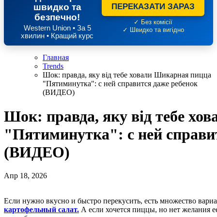
швидко та
ПЕРЕКАЗАТИ ЗАРАЗ
безпечно!
✓ Без комісії
Western Union • За 5
✓ Швидко та вигідно
хвилин • Кращий курс
Главная
Trends
Шок: правда, яку від тебе ховали Шикарная пицца
"Пятиминутка": с ней справится даже ребенок
(ВИДЕО)
Шок: правда, яку від тебе х
"Пятиминутка": с ней справи
(ВИДЕО)
Апр 18, 2026
Если нужно вкусно и быстро перекусить, есть множество вари
картофельный салат.
А если хочется пиццы, но нет желания е