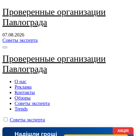
Перейти
Проверенные организации
к
Павлограда
содержанию
07.08.2026
Советы эксперта
Проверенные организации
Павлограда
О нас
Реклама
Контакты
Обзоры
Советы эксперта
Trends
Советы эксперта
АКЦІЯ
Надішли гроші