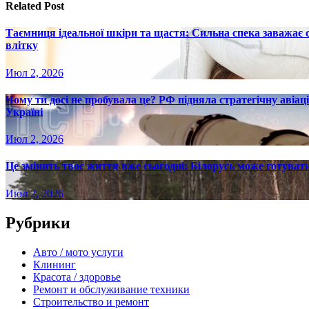
записям
Related Post
Таємниця ідеальної шкіри та щастя: Сильна спека заважає
влітку
Июл 2, 2026
Чому ти досі не пробувала це? РФ підняла стратегічну авіаці
Україні
Июл 2, 2026
Це змінить твоє життя вже сьогодні: Білорусь може готувати
Июл 2, 2026
Рубрики
Авто / мото услуги
Клининг
Красота / здоровье
Ремонт и обслуживание техники
Строительство и ремонт