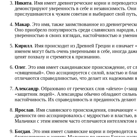
Никита
. Имя имеет древнегреческие корни и переводитс
демонстрируют уверенность в себе и независимость. Он
прислушиваются к чужим советам и выбирают свой путь,
Макар
. Это имя, также заимствованное из древнегречес
Оно приобрело популярность среди славянских народов,
уверенностью в своих взглядах, настойчивостью и умени
Кирилл
. Имя происходит из Древней Греции и означает
именем могут быть очень уверенными в себе, иногда даж
ценят похвалу и стремятся к признанию.
Олег
. Это имя имеет скандинавское происхождение, от сл
«священный». Оно ассоциируется с силой, властью и бла
отличаются справедливостью, что делает их надежными 
Александр
. Образовано от греческих слов «alexeo» («защ
«защитник людей». Александры обычно обладают сильным 
настойчивость. Их справедливость и преданность делаю
Ярослав
. Имя славянского происхождения, означающее «я
древности оно ассоциировалось с мудростью и властью, в
Мальчики с этим именем часто отличаются интеллектом 
Богдан
. Это имя имеет славянские корни и переводится
благословение и защиту. Мальчики по имени Богдан част