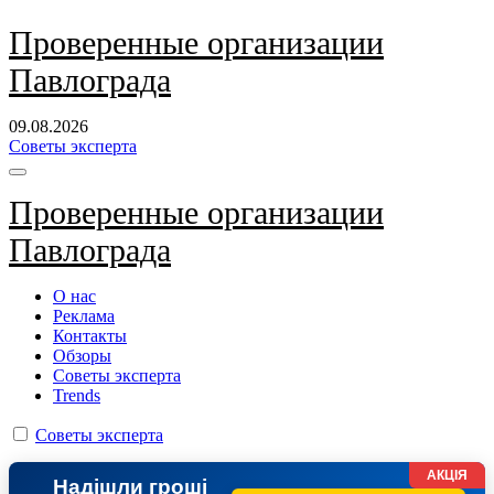
Перейти
Проверенные организации
к
Павлограда
содержанию
09.08.2026
Советы эксперта
Проверенные организации
Павлограда
О нас
Реклама
Контакты
Обзоры
Советы эксперта
Trends
Советы эксперта
АКЦІЯ
Надішли гроші