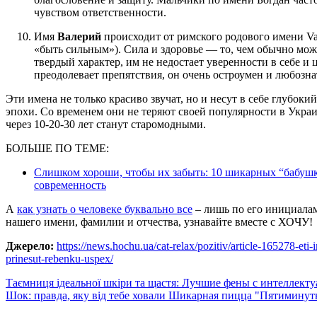
чувством ответственности.
Имя
Валерий
происходит от римского родового имени Val
«быть сильным»). Сила и здоровье — то, чем обычно мож
твердый характер, им не недостает уверенности в себе и
преодолевает препятствия, он очень остроумен и любозна
Эти имена не только красиво звучат, но и несут в себе глубоки
эпохи. Со временем они не теряют своей популярности в Украи
через 10-20-30 лет станут старомодными.
БОЛЬШЕ ПО ТЕМЕ:
Слишком хороши, чтобы их забыть: 10 шикарных “бабу
современность
А
как узнать о человеке буквально все
– лишь по его инициалам
нашего имени, фамилии и отчества, узнавайте вместе с ХОЧУ!
Джерело:
https://news.hochu.ua/cat-relax/pozitiv/article-165278-eti
prinesut-rebenku-uspex/
Навигация
Таємниця ідеальної шкіри та щастя: Лучшие фены с интеллект
Шок: правда, яку від тебе ховали Шикарная пицца "Пятиминут
по