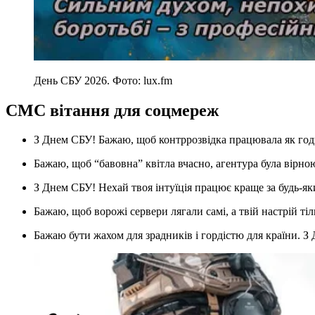
День СБУ 2026. Фото: lux.fm
СМС вітання для соцмереж
З Днем СБУ! Бажаю, щоб контррозвідка працювала як год
Бажаю, щоб “бавовна” квітла вчасно, агентура була вірною
З Днем СБУ! Нехай твоя інтуїція працює краще за будь-яки
Бажаю, щоб ворожі сервери лягали самі, а твій настрій т
Бажаю бути жахом для зрадників і гордістю для країни. 