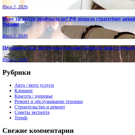
Июл 2, 2026
Чому ти досі не пробувала це? РФ підняла стратегічну авіаці
Україні
Июл 2, 2026
Це змінить твоє життя вже сьогодні: Білорусь може готувати
Июл 2, 2026
Рубрики
Авто / мото услуги
Клининг
Красота / здоровье
Ремонт и обслуживание техники
Строительство и ремонт
Советы эксперта
Trends
Свежие комментарии