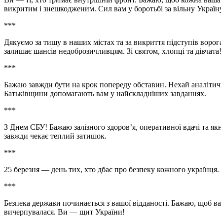
викритим і знешкодженим. Сил вам у боротьбі за вільну Україн
***
Дякуємо за тишу в наших містах та за викриття підступів ворог
залишає шансів недоброзичливцям. Зі святом, хлопці та дівчата
***
Бажаю завжди бути на крок попереду обставин. Нехай аналітич
Батьківщини допомагають вам у найскладніших завданнях.
***
З Днем СБУ! Бажаю залізного здоров’я, оперативної вдачі та 
завжди чекає теплий затишок.
***
25 березня — день тих, хто дбає про безпеку кожного українця.
***
Безпека держави починається з вашої відданості. Бажаю, щоб ва
вичерпувалася. Ви — щит України!