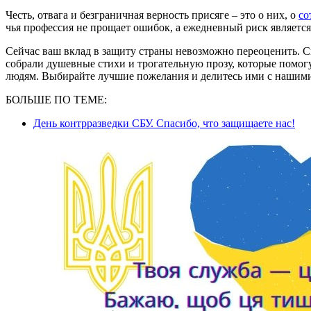
Честь, отвага и безграничная верность присяге – это о них, о
со
чья профессия не прощает ошибок, а ежедневный риск является
Сейчас ваш вклад в защиту страны невозможно переоценить. 
собрали душевные стихи и трогательную прозу, которые помог
людям. Выбирайте лучшие пожелания и делитесь ими с нашим
БОЛЬШЕ ПО ТЕМЕ:
День контрразведки СБУ. Спасибо, что защищаете нас!