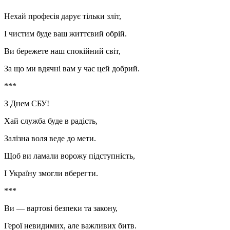
Нехай професія дарує тільки зліт,
І чистим буде ваш життєвий обрій.
Ви бережете наш спокійний світ,
За що ми вдячні вам у час цей добрий.
***
З Днем СБУ!
Хай служба буде в радість,
Залізна воля веде до мети.
Щоб ви ламали ворожу підступність,
І Україну змогли вберегти.
***
Ви — вартові безпеки та закону,
Герої невидимих, але важливих битв.