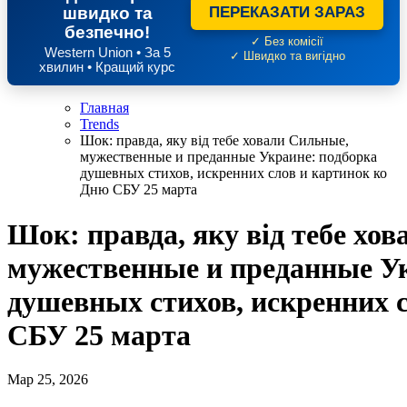
швидко та
ПЕРЕКАЗАТИ ЗАРАЗ
безпечно!
✓ Без комісії
Western Union • За 5
✓ Швидко та вигідно
хвилин • Кращий курс
Главная
Trends
Шок: правда, яку від тебе ховали Сильные,
мужественные и преданные Украине: подборка
душевных стихов, искренних слов и картинок ко
Дню СБУ 25 марта
Шок: правда, яку від тебе хо
мужественные и преданные Ук
душевных стихов, искренних 
СБУ 25 марта
Мар 25, 2026