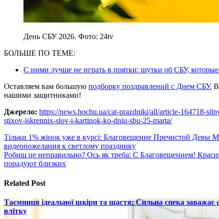
День СБУ 2026. Фото: 24tv
БОЛЬШЕ ПО ТЕМЕ:
С ними лучше не играть в прятки: шутки об СБУ, которые
Оставляем вам большую
подборку поздравлений с Днем СБУ.
В
нашими защитниками!
Джерело:
https://news.hochu.ua/cat-prazdniki/all/article-164718-s
stixov-iskrennix-slov-i-kartinok-ko-dniu-sbu-25-marta/
Навигация
Тільки 1% жінок уже в курсі: Благовещение Пречистой Девы М
видеопожелания к светлому празднику
по
Робиш це неправильно? Ось як треба: С Благовещением! Краси
записям
порадуют близких
Related Post
Таємниця ідеальної шкіри та щастя: Сильна спека заважає
влітку