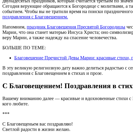
двунадесятых праздников, который считается третьим по знач
Сегодня верующие обращаются к Богородице с молитвами, а та
событием. Чтобы вы не тратили время на поиски праздничного
поздравления с Благовещением.
Напомним,
праздник Благовещения Пресвятой Богородицы
чес
Марии, что она станет матерью Иисуса Христа; оно символизи
веру Марии, а также надежду на спасение человечества.
БОЛЬШЕ ПО ТЕМЕ:
Благовещение Пречистой Девы Марии: красивые стихи, 
В эту великую религиозную дату важно делиться радостью с с
поздравления с Благовещением в стихах и прозе.
С Благовещением! Поздравления в стих
Вашему вниманию далее — красивые и вдохновенные стихи с Б
кого любите.
***
С Благовещеньем вас поздравляю!
Светлой радости в жизни желаю.