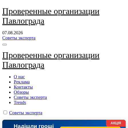
Перейти
Проверенные организации
к
Павлограда
содержанию
07.08.2026
Советы эксперта
Проверенные организации
Павлограда
О нас
Реклама
Контакты
Обзоры
Советы эксперта
Trends
Советы эксперта
АКЦІЯ
Надішли гроші