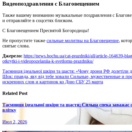
Видеопоздравления с Благовещением
Также вашему вниманию музыкальные поздравления с Благове
и отправляйте в соцсетях близким.
С Благовещением Пресвятой Богородицы!
Не пропустите также
сильные молитвы на Благовещение
, кото
святые слова.
Джерело:
https://news.hochu.ua/cat-prazdniki/all/article-164639-bl
otkrytki-i-videopozelaniia-k-svetlomu-prazdniku/
Навигация
Таємниця ідеальної шкіри та щастя: «Чому дрони РФ долетіли д
Шок: правда, яку від тебе ховали Сильные, мужественные и п
по
искренних слов и картинок ко Дню СБУ 25 марта
записям
Related Post
Таємниця ідеальної шкіри та щастя: Сильна спека заважає
влітку
Июл 2, 2026