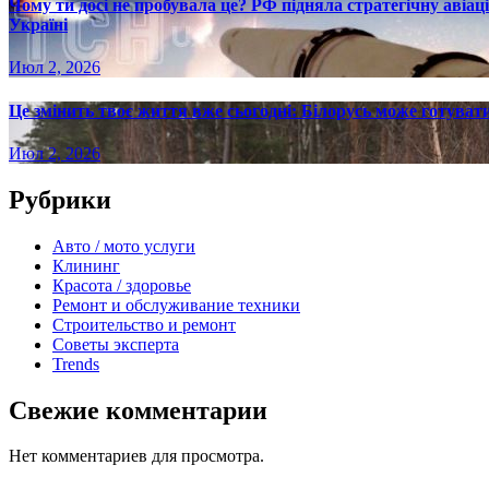
Чому ти досі не пробувала це? РФ підняла стратегічну авіаці
Україні
Июл 2, 2026
Це змінить твоє життя вже сьогодні: Білорусь може готувати
Июл 2, 2026
Рубрики
Авто / мото услуги
Клининг
Красота / здоровье
Ремонт и обслуживание техники
Строительство и ремонт
Советы эксперта
Trends
Свежие комментарии
Нет комментариев для просмотра.