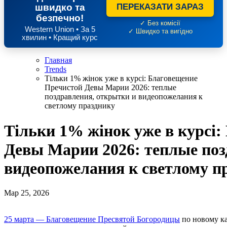
швидко та
ПЕРЕКАЗАТИ ЗАРАЗ
безпечно!
✓ Без комісії
Western Union • За 5
✓ Швидко та вигідно
хвилин • Кращий курс
Главная
Trends
Тільки 1% жінок уже в курсі: Благовещение
Пречистой Девы Марии 2026: теплые
поздравления, открытки и видеопожелания к
светлому празднику
Тільки 1% жінок уже в курсі
Девы Марии 2026: теплые поз
видеопожелания к светлому п
Мар 25, 2026
25 марта — Благовещение Пресвятой Богородицы
по новому ка