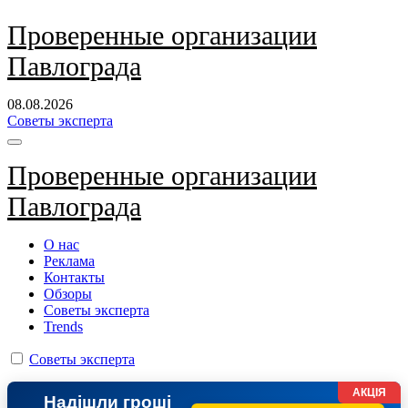
Перейти
Проверенные организации
к
Павлограда
содержанию
08.08.2026
Советы эксперта
Проверенные организации
Павлограда
О нас
Реклама
Контакты
Обзоры
Советы эксперта
Trends
Советы эксперта
АКЦІЯ
Надішли гроші