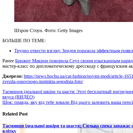
Шэрон Стоун. Фото: Getty Images
БОЛЬШЕ ПО ТЕМЕ:
Трудно отвести взгляд: Зендея поразила эффектным появ
Ранее
Брижит Макрон покорила Сеул своим изысканным наря
мастер-класс по дипломатическому дресскоду с французским а
Джерело:
https://news.hochu.ua/cat-fashion/novini-modi/article-165
zvezda-osnovnogo-instinkta-segodnia-foto/
Навигация
Таємниця ідеальної шкіри та щастя: Этот бесплатный ингредиен
вкуса (ВИДЕО)
по
Шок: правда, яку від тебе ховали Від цього залежить ваша пенс
записям
Related Post
Таємниця ідеальної шкіри та щастя: Сильна спека заважає
влітку