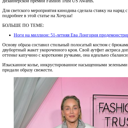
дизайнерской премии Fashion Trust US Awards.
Для светского мероприятия кинодива сделала ставку на наряд
подробнее в этой статье на Хочу.ua!
БОЛЬШЕ ПО ТЕМЕ:
Ноги на миллион: 51-летняя Ева Лонгория продемонстр
Основу образа составил стильный полосатый костюм с брюкам
двубортный жакет укороченного кроя. Свой аутфит актриса д
оттенке капучино с короткими ручками, она идеально сбаланси
Изысканное колье, инкрустированное насыщенными зелеными 
придали образу свежести.