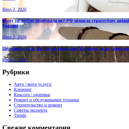
Июл 2, 2026
Чому ти досі не пробувала це? РФ підняла стратегічну авіаці
Україні
Июл 2, 2026
Це змінить твоє життя вже сьогодні: Білорусь може готувати
Июл 2, 2026
Рубрики
Авто / мото услуги
Клининг
Красота / здоровье
Ремонт и обслуживание техники
Строительство и ремонт
Советы эксперта
Trends
Свежие комментарии