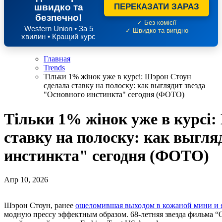
швидко та
ПЕРЕКАЗАТИ ЗАРАЗ
безпечно!
✓ Без комісії
Western Union • За 5
✓ Швидко та вигідно
хвилин • Кращий курс
Главная
Trends
Тільки 1% жінок уже в курсі: Шэрон Стоун
сделала ставку на полоску: как выглядит звезда
"Основного инстинкта" сегодня (ФОТО)
Тільки 1% жінок уже в курсі:
ставку на полоску: как выгля
инстинкта" сегодня (ФОТО)
Апр 10, 2026
Шэрон Стоун, ранее
ошеломившая выходом в кожаной мини и я
модную прессу эффектным образом. 68-летняя звезда фильма “