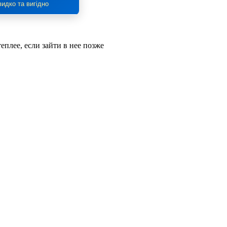
идко та вигідно
теплее, если зайти в нее позже