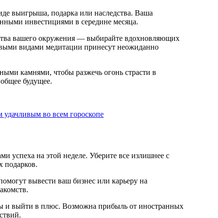
виде выигрыша, подарка или наследства. Ваша
ванными инвестициями в середине месяца.
ачества вашего окружения — выбирайте вдохновляющих
овыми видами медитации принесут неожиданно
ными камнями, чтобы разжечь огонь страсти в
 общее будущее.
м удачливым во всем гороскопе
и успеха на этой неделе. Уберите все излишнее с
х подарков.
помогут вывести ваш бизнес или карьеру на
акомств.
иты и выйти в плюс. Возможна прибыль от иностранных
ствий.