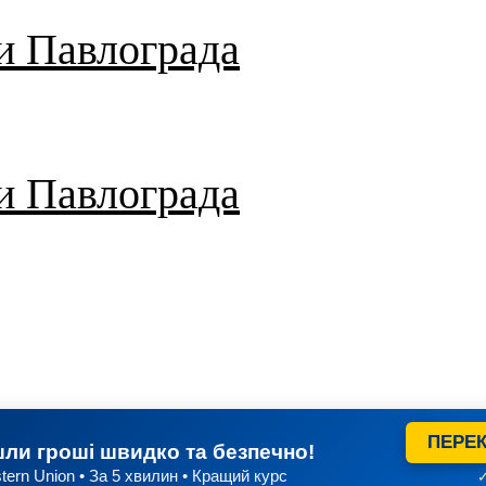
и Павлограда
и Павлограда
ПЕРЕК
ли гроші швидко та безпечно!
tern Union • За 5 хвилин • Кращий курс
✓