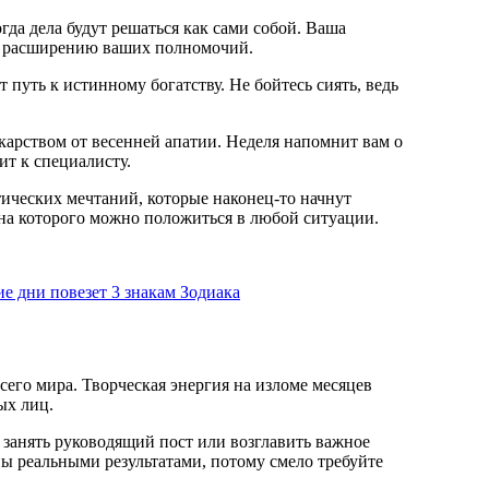
огда дела будут решаться как сами собой. Ваша
т к расширению ваших полномочий.
 путь к истинному богатству. Не бойтесь сиять, ведь
карством от весенней апатии. Неделя напомнит вам о
ит к специалисту.
тических мечтаний, которые наконец-то начнут
 на которого можно положиться в любой ситуации.
 дни повезет 3 знакам Зодиака
всего мира. Творческая энергия на изломе месяцев
ых лиц.
 занять руководящий пост или возглавить важное
ы реальными результатами, потому смело требуйте