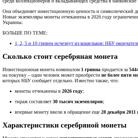
среди коллекционеров и вкладывающих средства в банковские
Она объединяет инвестиционную ценность и символический диз
Новые экземпляры монеты отчеканены в 2026 году ограничен
Украины.
БОЛЬШЕ ПО ТЕМЕ:
1, 2, 5 и 10 гривен исчезнут из кошельков: НБУ окончат
Сколько стоит серебряная монета
Инвестиционная монета номиналом
1 гривна
продается за
544
на покупку – один человек может приобрести
не более пяти м
которых НБУ сообщает отдельно. Известно также, что:
монеты отчеканены в
2026 году
;
тираж составляет
30 тысяч экземпляров
;
впервые монету ввели в обращение еще
28 декабря 2011 
Характеристики серебряной монеты