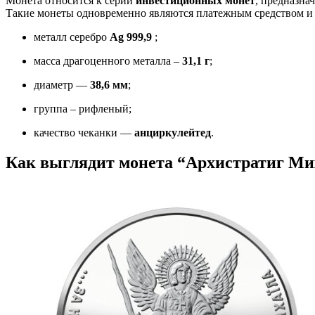
Монета относится к серии
инвестиционных монет
, предназна
Такие монеты одновременно являются платежным средством и 
металл серебро
Ag 999,9
;
масса драгоценного металла –
31,1 г
;
диаметр —
38,6 мм
;
группа – рифленый;
качество чеканки —
анциркулейтед
.
Как выглядит монета “Архистратиг Ми