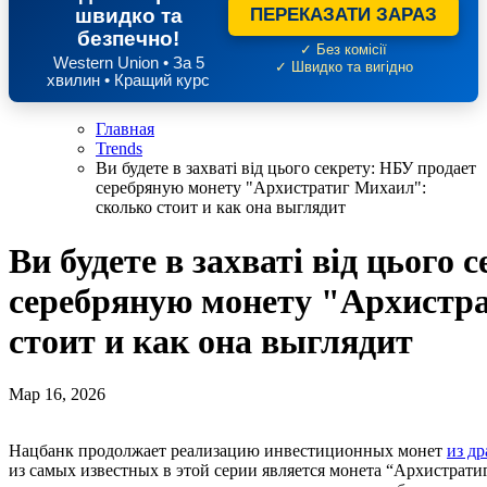
швидко та
ПЕРЕКАЗАТИ ЗАРАЗ
безпечно!
✓ Без комісії
Western Union • За 5
✓ Швидко та вигідно
хвилин • Кращий курс
Главная
Trends
Ви будете в захваті від цього секрету: НБУ продает
серебряную монету "Архистратиг Михаил":
сколько стоит и как она выглядит
Ви будете в захваті від цього
серебряную монету "Архистр
стоит и как она выглядит
Мар 16, 2026
Нацбанк продолжает реализацию инвестиционных монет
из д
из самых известных в этой серии является монета “Архистрати