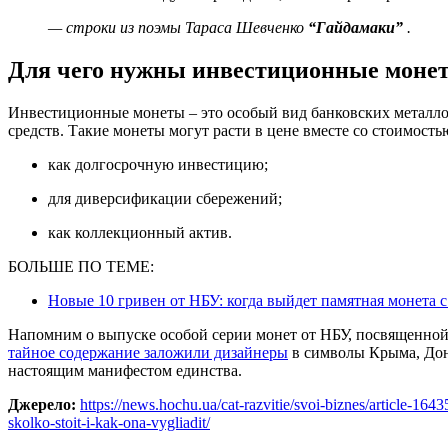
— строки из поэмы Тараса Шевченко
“Гайдамаки”
.
Для чего нужны инвестиционные моне
Инвестиционные монеты – это особый вид банковских металло
средств. Такие монеты могут расти в цене вместе со стоимост
как долгосрочную инвестицию;
для диверсификации сбережений;
как коллекционный актив.
БОЛЬШЕ ПО ТЕМЕ:
Новые 10 гривен от НБУ: когда выйдет памятная монета
Напомним о выпуске особой серии монет от НБУ, посвященно
тайное содержание заложили дизайнеры
в символы Крыма, Донб
настоящим манифестом единства.
Джерело:
https://news.hochu.ua/cat-razvitie/svoi-biznes/article-164
skolko-stoit-i-kak-ona-vygliadit/