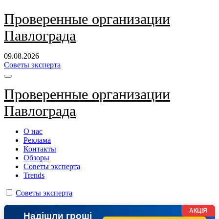
Перейти
Проверенные организации
к
Павлограда
содержанию
09.08.2026
Советы эксперта
Проверенные организации
Павлограда
О нас
Реклама
Контакты
Обзоры
Советы эксперта
Trends
Советы эксперта
АКЦІЯ
Надішли гроші