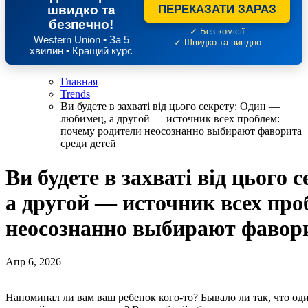
швидко та
ПЕРЕКАЗАТИ ЗАРАЗ
безпечно!
✓ Без комісії
Western Union • За 5
✓ Швидко та вигідно
хвилин • Кращий курс
Главная
Trends
Ви будете в захваті від цього секрету: Один —
любимец, а другой — источник всех проблем:
почему родители неосознанно выбирают фаворита
среди детей
Ви будете в захваті від цього
а другой — источник всех про
неосознанно выбирают фавори
Апр 6, 2026
Напоминал ли вам ваш ребенок кого-то? Бывало ли так, что один — терпеливый и послушный, в отличие от другого,