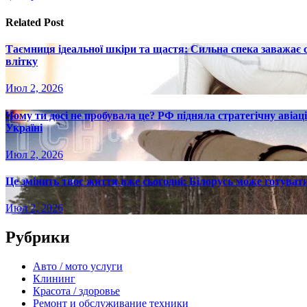
записям
Related Post
Таємниця ідеальної шкіри та щастя: Сильна спека заважає
влітку
Июл 2, 2026
Чому ти досі не пробувала це? РФ підняла стратегічну авіаці
Україні
Июл 2, 2026
Це змінить твоє життя вже сьогодні: Білорусь може готувати
Июл 2, 2026
Рубрики
Авто / мото услуги
Клининг
Красота / здоровье
Ремонт и обслуживание техники