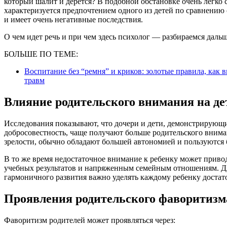
который шалит и дерется? В подобной обстановке очень легко
характеризуется предпочтением одного из детей по сравнению 
и имеет очень негативные последствия.
О чем идет речь и при чем здесь психолог — разбираемся дальш
БОЛЬШЕ ПО ТЕМЕ:
Воспитание без “ремня” и криков: золотые правила, как 
травм
Влияние родительского внимания на де
Исследования показывают, что дочери и дети, демонстрирующи
добросовестность, чаще получают больше родительского внима
зрелости, обычно обладают большей автономией и пользуются
В то же время недостаточное внимание к ребенку может прив
учебных результатов и напряженным семейным отношениям. Дл
гармоничного развития важно уделять каждому ребенку достат
Проявления родительского фаворитизм
Фаворитизм родителей может проявляться через: