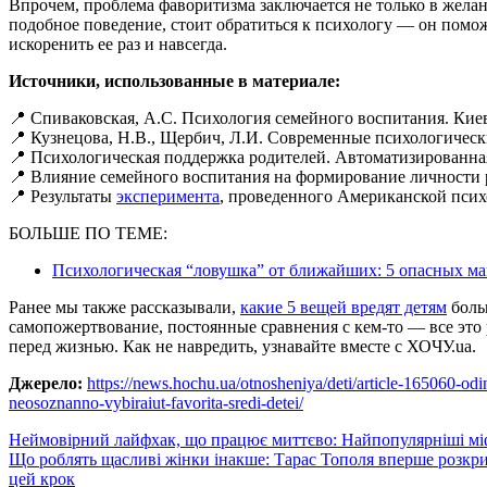
Впрочем, проблема фаворитизма заключается не только в желани
подобное поведение, стоит обратиться к психологу — он помо
искоренить ее раз и навсегда.
Источники, использованные в материале:
📍 Спиваковская, А.С. Психология семейного воспитания. Киев
📍 Кузнецова, Н.В., Щербич, Л.И. Современные психологически
📍 Психологическая поддержка родителей. Автоматизирован
📍 Влияние семейного воспитания на формирование личности р
📍 Результаты
эксперимента
, проведенного Американской псих
БОЛЬШЕ ПО ТЕМЕ:
Психологическая “ловушка” от ближайших: 5 опасных м
Ранее мы также рассказывали,
какие 5 вещей вредят детям
больш
самопожертвование, постоянные сравнения с кем-то — все это 
перед жизнью. Как не навредить, узнавайте вместе с ХОЧУ.ua.
Джерело:
https://news.hochu.ua/otnosheniya/deti/article-165060-od
neosoznanno-vybiraiut-favorita-sredi-detei/
Навигация
Неймовірний лайфхак, що працює миттєво: Найпопулярніші міфи
Що роблять щасливі жінки інакше: Тарас Тополя вперше розкри
по
цей крок