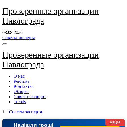
Перейти
Проверенные организации
к
Павлограда
содержанию
08.08.2026
Советы эксперта
Проверенные организации
Павлограда
О нас
Реклама
Контакты
Обзоры
Советы эксперта
Trends
Советы эксперта
АКЦІЯ
Надішли гроші